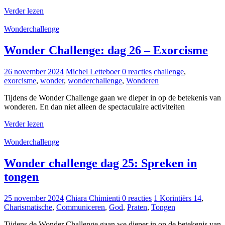
Verder lezen
Wonderchallenge
Wonder Challenge: dag 26 – Exorcisme
26 november 2024
Michel Letteboer
0 reacties
challenge
,
exorcisme
,
wonder
,
wonderchallenge
,
Wonderen
Tijdens de Wonder Challenge gaan we dieper in op de betekenis van
wonderen. En dan niet alleen de spectaculaire activiteiten
Verder lezen
Wonderchallenge
Wonder challenge dag 25: Spreken in
tongen
25 november 2024
Chiara Chimienti
0 reacties
1 Korintiërs 14
,
Charismatische
,
Communiceren
,
God
,
Praten
,
Tongen
Tijdens de Wonder Challenge gaan we dieper in op de betekenis van