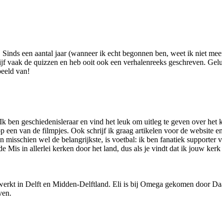
. Sinds een aantal jaar (wanneer ik echt begonnen ben, weet ik niet me
chrijf vaak de quizzen en heb ooit ook een verhalenreeks geschreven. Gel
beeld van!
k ben geschiedenisleraar en vind het leuk om uitleg te geven over het 
p een van de filmpjes. Ook schrijf ik graag artikelen voor de website 
 misschien wel de belangrijkste, is voetbal: ik ben fanatiek supporter 
de Mis in allerlei kerken door het land, dus als je vindt dat ik jouw ke
 werkt in Delft en Midden-Delftland. Eli is bij Omega gekomen door D
jven.