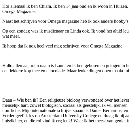
Hoi allemaal ik ben Chiara. Ik ben 14 jaar oud en ik woon in Huizen
Omega Magazine.
Naast het schrijven voor Omega magazine heb ik ook andere hobby’s
Op een zondag was ik misdienaar en Linda ook. Ik vond het altijd leuk 
wat meer.
Ik hoop dat ik nog heel veel mag schrijven voor Omega Magazine.
Hallo allemaal, mijn naam is Laura en ik ben geboren en getogen in 
een lekkere kop thee en chocolade. Maar leuke dingen doen maakt mij o
Daan – Wie ben ik? Een religieuze bioloog verwonderd over het leven
menselijk hart, zowel biologisch, sociaal als geestelijk. Ik wil mense
non-fictie. Mijn internationale schrijversnaam is Daniel Bernardus, 
Verder geef ik les op Amsterdam University College en draag ik bij
huisdichter, en die rol vind ik erg leuk! Waar ik het meest van genie