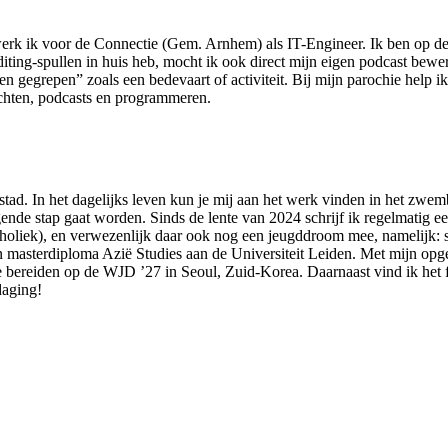
n werk ik voor de Connectie (Gem. Arnhem) als IT-Engineer. Ik ben op
diting-spullen in huis heb, mocht ik ook direct mijn eigen podcast bew
ven gegrepen” zoals een bedevaart of activiteit. Bij mijn parochie help
tochten, podcasts en programmeren.
tad. In het dagelijks leven kun je mij aan het werk vinden in het zwemb
gende stap gaat worden. Sinds de lente van 2024 schrijf ik regelmatig 
oliek), en verwezenlijk daar ook nog een jeugddroom mee, namelijk: sc
een masterdiploma Azië Studies aan de Universiteit Leiden. Met mijn opg
e bereiden op de WJD ’27 in Seoul, Zuid-Korea. Daarnaast vind ik het fa
daging!