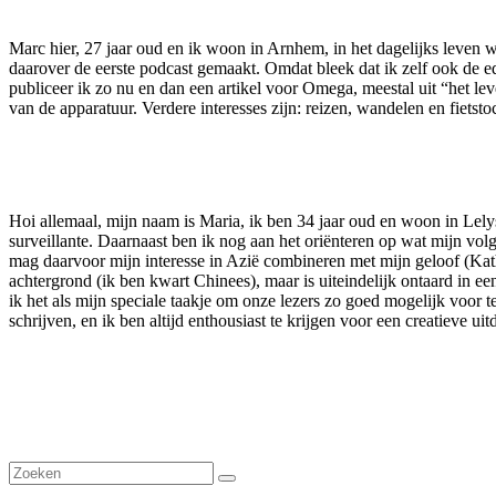
Marc hier, 27 jaar oud en ik woon in Arnhem, in het dagelijks leve
daarover de eerste podcast gemaakt. Omdat bleek dat ik zelf ook de e
publiceer ik zo nu en dan een artikel voor Omega, meestal uit “het le
van de apparatuur. Verdere interesses zijn: reizen, wandelen en fiets
Hoi allemaal, mijn naam is Maria, ik ben 34 jaar oud en woon in Lelys
surveillante. Daarnaast ben ik nog aan het oriënteren op wat mijn vol
mag daarvoor mijn interesse in Azië combineren met mijn geloof (Kath
achtergrond (ik ben kwart Chinees), maar is uiteindelijk ontaard in 
ik het als mijn speciale taakje om onze lezers zo goed mogelijk voor t
schrijven, en ik ben altijd enthousiast te krijgen voor een creatieve uit