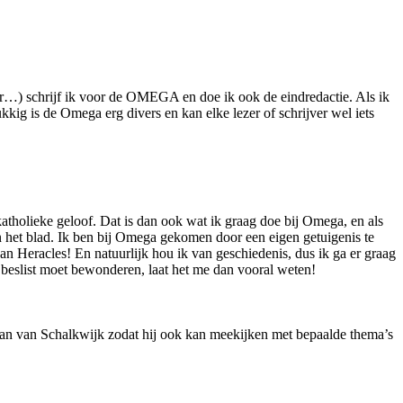
er…) schrijf ik voor de OMEGA en doe ik ook de eindredactie. Als ik
ukkig is de Omega erg divers en kan elke lezer of schrijver wel iets
katholieke geloof. Dat is dan ook wat ik graag doe bij Omega, en als
en het blad. Ik ben bij Omega gekomen door een eigen getuigenis te
van Heracles! En natuurlijk hou ik van geschiedenis, dus ik ga er graag
rk beslist moet bewonderen, laat het me dan vooral weten!
aan van Schalkwijk zodat hij ook kan meekijken met bepaalde thema’s