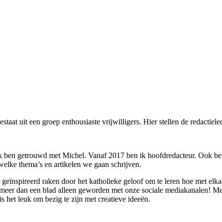
estaat uit een groep enthousiaste vrijwilligers. Hier stellen de redactiele
k ben getrouwd met Michel. Vanaf 2017 ben ik hoofdredacteur. Ook ben 
welke thema’s en artikelen we gaan schrijven.
ïnspireerd raken door het katholieke geloof om te leren hoe met elkaa
eer dan een blad alleen geworden met onze sociale mediakanalen! Met
 het leuk om bezig te zijn met creatieve ideeën.