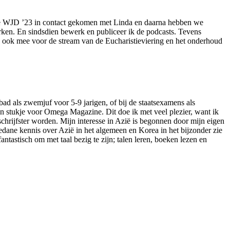
 de WJD ’23 in contact gekomen met Linda en daarna hebben we
erken. En sindsdien bewerk en publiceer ik de podcasts. Tevens
 ik ook mee voor de stream van de Eucharistieviering en het onderhoud
ad als zwemjuf voor 5-9 jarigen, of bij de staatsexamens als
een stukje voor Omega Magazine. Dit doe ik met veel plezier, want ik
hrijfster worden. Mijn interesse in Azië is begonnen door mijn eigen
edane kennis over Azië in het algemeen en Korea in het bijzonder zie
ntastisch om met taal bezig te zijn; talen leren, boeken lezen en