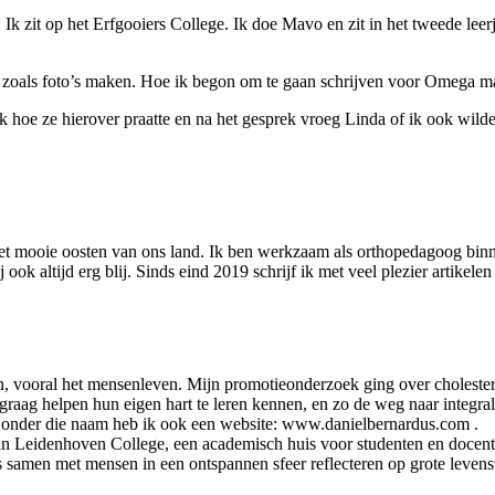
.
Ik zit op het Erfgooiers College. Ik doe Mavo en zit in het tweede leer
 zoals foto’s maken.
Hoe ik begon om te gaan schrijven voor Omega m
hoe ze hierover praatte en na het gesprek vroeg Linda of ik ook wilde sc
het mooie oosten van ons land. Ik ben werkzaam als orthopedagoog bin
ok altijd erg blij. Sinds eind 2019 schrijf ik met veel plezier artikel
, vooral het mensenleven. Mijn promotieonderzoek ging over cholester
n graag helpen hun eigen hart te leren kennen, en zo de weg naar integra
en onder die naam heb ik ook een website: www.danielbernardus.com .
 aan Leidenhoven College, een academisch huis voor studenten en doce
t is samen met mensen in een ontspannen sfeer reflecteren op grote lev