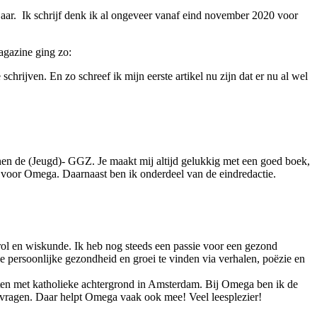
jaar.
Ik schrijf denk ik al ongeveer vanaf eind november 2020 voor
agazine ging zo:
hrijven. En zo schreef ik mijn eerste artikel nu zijn dat er nu al wel
nen de (Jeugd)- GGZ. Je maakt mij altijd gelukkig met een goed boek,
en voor Omega. Daarnaast ben ik onderdeel van de eindredactie.
ol en wiskunde. Ik heb nog steeds een passie voor een gezond
le persoonlijke gezondheid en groei te vinden via verhalen, poëzie en
nten met katholieke achtergrond in Amsterdam. Bij Omega ben ik de
ensvragen. Daar helpt Omega vaak ook mee! Veel leesplezier!