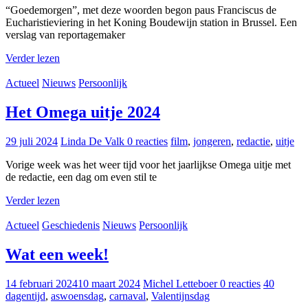
“Goedemorgen”, met deze woorden begon paus Franciscus de
Eucharistieviering in het Koning Boudewijn station in Brussel. Een
verslag van reportagemaker
Verder lezen
Actueel
Nieuws
Persoonlijk
Het Omega uitje 2024
29 juli 2024
Linda De Valk
0 reacties
film
,
jongeren
,
redactie
,
uitje
Vorige week was het weer tijd voor het jaarlijkse Omega uitje met
de redactie, een dag om even stil te
Verder lezen
Actueel
Geschiedenis
Nieuws
Persoonlijk
Wat een week!
14 februari 2024
10 maart 2024
Michel Letteboer
0 reacties
40
dagentijd
,
aswoensdag
,
carnaval
,
Valentijnsdag