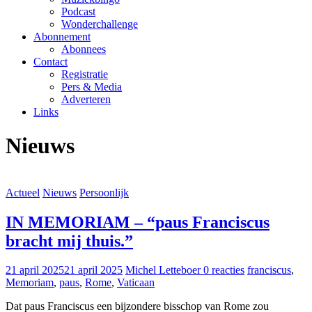
Podcast
Wonderchallenge
Abonnement
Abonnees
Contact
Registratie
Pers & Media
Adverteren
Links
Nieuws
Actueel
Nieuws
Persoonlijk
IN MEMORIAM – “paus Franciscus
bracht mij thuis.”
21 april 2025
21 april 2025
Michel Letteboer
0 reacties
franciscus
,
Memoriam
,
paus
,
Rome
,
Vaticaan
Dat paus Franciscus een bijzondere bisschop van Rome zou