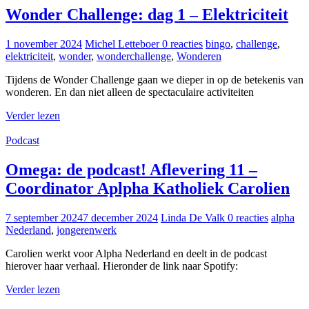
Wonder Challenge: dag 1 – Elektriciteit
1 november 2024
Michel Letteboer
0 reacties
bingo
,
challenge
,
elektriciteit
,
wonder
,
wonderchallenge
,
Wonderen
Tijdens de Wonder Challenge gaan we dieper in op de betekenis van
wonderen. En dan niet alleen de spectaculaire activiteiten
Verder lezen
Podcast
Omega: de podcast! Aflevering 11 –
Coordinator Aplpha Katholiek Carolien
7 september 2024
7 december 2024
Linda De Valk
0 reacties
alpha
Nederland
,
jongerenwerk
Carolien werkt voor Alpha Nederland en deelt in de podcast
hierover haar verhaal. Hieronder de link naar Spotify:
Verder lezen