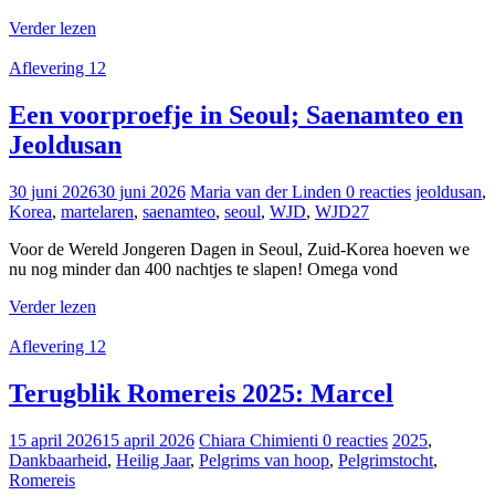
Verder lezen
Aflevering 12
Een voorproefje in Seoul; Saenamteo en
Jeoldusan
30 juni 2026
30 juni 2026
Maria van der Linden
0 reacties
jeoldusan
,
Korea
,
martelaren
,
saenamteo
,
seoul
,
WJD
,
WJD27
Voor de Wereld Jongeren Dagen in Seoul, Zuid-Korea hoeven we
nu nog minder dan 400 nachtjes te slapen! Omega vond
Verder lezen
Aflevering 12
Terugblik Romereis 2025: Marcel
15 april 2026
15 april 2026
Chiara Chimienti
0 reacties
2025
,
Dankbaarheid
,
Heilig Jaar
,
Pelgrims van hoop
,
Pelgrimstocht
,
Romereis