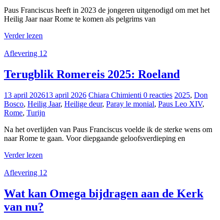
Paus Franciscus heeft in 2023 de jongeren uitgenodigd om met het
Heilig Jaar naar Rome te komen als pelgrims van
Verder lezen
Aflevering 12
Terugblik Romereis 2025: Roeland
13 april 2026
13 april 2026
Chiara Chimienti
0 reacties
2025
,
Don
Bosco
,
Heilig Jaar
,
Heilige deur
,
Paray le monial
,
Paus Leo XIV
,
Rome
,
Turijn
Na het overlijden van Paus Franciscus voelde ik de sterke wens om
naar Rome te gaan. Voor diepgaande geloofsverdieping en
Verder lezen
Aflevering 12
Wat kan Omega bijdragen aan de Kerk
van nu?