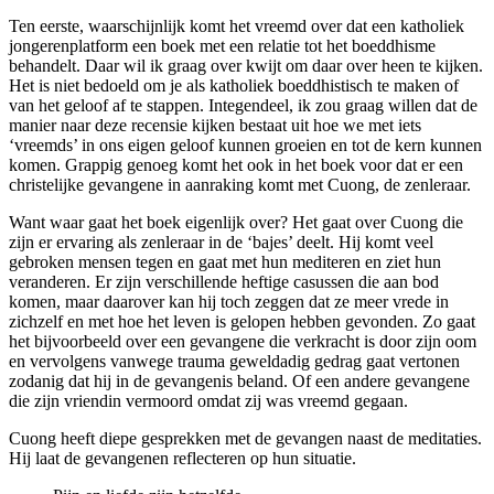
Ten eerste, waarschijnlijk komt het vreemd over dat een katholiek
jongerenplatform een boek met een relatie tot het boeddhisme
behandelt. Daar wil ik graag over kwijt om daar over heen te kijken.
Het is niet bedoeld om je als katholiek boeddhistisch te maken of
van het geloof af te stappen. Integendeel, ik zou graag willen dat de
manier naar deze recensie kijken bestaat uit hoe we met iets
‘vreemds’ in ons eigen geloof kunnen groeien en tot de kern kunnen
komen. Grappig genoeg komt het ook in het boek voor dat er een
christelijke gevangene in aanraking komt met Cuong, de zenleraar.
Want waar gaat het boek eigenlijk over? Het gaat over Cuong die
zijn er ervaring als zenleraar in de ‘bajes’ deelt. Hij komt veel
gebroken mensen tegen en gaat met hun mediteren en ziet hun
veranderen. Er zijn verschillende heftige casussen die aan bod
komen, maar daarover kan hij toch zeggen dat ze meer vrede in
zichzelf en met hoe het leven is gelopen hebben gevonden. Zo gaat
het bijvoorbeeld over een gevangene die verkracht is door zijn oom
en vervolgens vanwege trauma geweldadig gedrag gaat vertonen
zodanig dat hij in de gevangenis beland. Of een andere gevangene
die zijn vriendin vermoord omdat zij was vreemd gegaan.
Cuong heeft diepe gesprekken met de gevangen naast de meditaties.
Hij laat de gevangenen reflecteren op hun situatie.