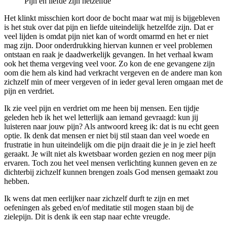
Pijn en liefde zijn hetzelfde
Het klinkt misschien kort door de bocht maar wat mij is bijgebleven
is het stuk over dat pijn en liefde uiteindelijk hetzelfde zijn. Dat er
veel lijden is omdat pijn niet kan of wordt omarmd en het er niet
mag zijn. Door onderdrukking hiervan kunnen er veel problemen
ontstaan en raak je daadwerkelijk gevangen. In het verhaal kwam
ook het thema vergeving veel voor. Zo kon de ene gevangene zijn
oom die hem als kind had verkracht vergeven en de andere man kon
zichzelf min of meer vergeven of in ieder geval leren omgaan met de
pijn en verdriet.
Ik zie veel pijn en verdriet om me heen bij mensen. Een tijdje
geleden heb ik het wel letterlijk aan iemand gevraagd: kun jij
luisteren naar jouw pijn? Als antwoord kreeg ik: dat is nu echt geen
optie. Ik denk dat mensen er niet bij stil staan dan veel woede en
frustratie in hun uiteindelijk om die pijn draait die je in je ziel heeft
geraakt. Je wilt niet als kwetsbaar worden gezien en nog meer pijn
ervaren. Toch zou het veel mensen verlichting kunnen geven en ze
dichterbij zichzelf kunnen brengen zoals God mensen gemaakt zou
hebben.
Ik wens dat men eerlijker naar zichzelf durft te zijn en met
oefeningen als gebed en/of meditatie stil mogen staan bij de
zielepijn. Dit is denk ik een stap naar echte vreugde.