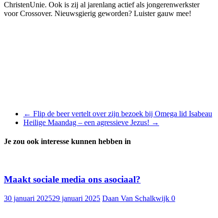
ChristenUnie. Ook is zij al jarenlang actief als jongerenwerkster
voor Crossover. Nieuwsgierig geworden? Luister gauw mee!
←
Flip de beer vertelt over zijn bezoek bij Omega lid Isabeau
Heilige Maandag – een agressieve Jezus!
→
Je zou ook interesse kunnen hebben in
Maakt sociale media ons asociaal?
30 januari 2025
29 januari 2025
Daan Van Schalkwijk
0