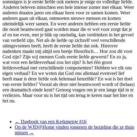
sommigen is je eerste liefde ook meteen je enige en volledige liefde.
Anderen beleven misschien een hele intense zomer met elkaar. Weer
anderen draaien jaren om elkaar heen voor ze samen komen. Weer
anderen gaan uit elkaar, ontmoeten nieuwe mensen en komen
uiteindelijk weer samen. En weer anderen hebben een eerste liefde
die nooit beantwoord gaat worden maar die er wel voor zorgt dat je
af en toe even, met je blik op oneindig, kan verdrinken in het gevoel
van verliefd zijn. Net als de liefde op zichzelf veel verschillende
uitingsvormen heeft, heeft de eerste liefde dat ook. Hierover
nadenken maakt mij altijd een beetje filosofisch… Hoe zou dit voor
God zijn? Zijn wij mensen Gods eerste liefde geweest? En zo ja,
wat voor een liefdesverhaal zou het zijn? Is het één groot
liefdesverhaal met verschillende componenten? Hebben we elk ons
eigen verhaal? En we weten dat God ons allemaal evenveel lief
heeft maar is deze liefde ook helemaal hetzelfde? En wat is het doel
van eerste liefdes? Vooral als deze niet beantwoord wordt of (helaas)
een dramatisch einde kent? Genoeg vragen om je een lange tijd in te
verliezen. Maar voor nu is het tijd om terug te keren naar het hier en
het nu.
←
Dagboek van een Kerkmeisje #16
Op de WJD@Home vinden jongeren de bezieling die ze thuis
missen
→