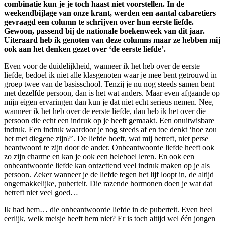
combinatie kun je je toch haast niet voorstellen. In de
weekendbijlage van onze krant, werden een aantal cabaretiers
gevraagd een column te schrijven over hun eerste liefde.
Gewoon, passend bij de nationale boekenweek van dit jaar.
Uiteraard heb ik genoten van deze columns maar ze hebben mij
ook aan het denken gezet over ‘de eerste liefde’.
Even voor de duidelijkheid, wanneer ik het heb over de eerste
liefde, bedoel ik niet alle klasgenoten waar je mee bent getrouwd in
groep twee van de basisschool. Tenzij je nu nog steeds samen bent
met dezelfde persoon, dan is het wat anders. Maar even afgaande op
mijn eigen ervaringen dan kun je dat niet echt serieus nemen. Nee,
wanneer ik het heb over de eerste liefde, dan heb ik het over die
persoon die echt een indruk op je heeft gemaakt. Een onuitwisbare
indruk. Een indruk waardoor je nog steeds af en toe denkt ‘hoe zou
het met diegene zijn?’. De liefde hoeft, wat mij betreft, niet perse
beantwoord te zijn door de ander. Onbeantwoorde liefde heeft ook
zo zijn charme en kan je ook een heleboel leren. En ook een
onbeantwoorde liefde kan ontzettend veel indruk maken op je als
persoon. Zeker wanneer je de liefde tegen het lijf loopt in, de altijd
ongemakkelijke, puberteit. Die razende hormonen doen je wat dat
betreft niet veel goed…
Ik had hem… die onbeantwoorde liefde in de puberteit. Even heel
eerlijk, welk meisje heeft hem niet? Er is toch altijd wel één jongen