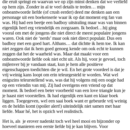
die eruit springt en waarvan we op zijn minst denken dat we verliefd
op hem zijn. Zonder in al te veel details te treden… mijn
onbeantwoorde liefde (of crush eerder) deed me denken aan een
personage uit een boekenserie waar ik op dat moment erg fan van
was. Hij had een beetje een badboy uitstraling maar was van binnen
eigenlijk heel erg vriendelijk en zorgzaam. Ik bedoel…hij ging
vooral om met de jongens die niet direct de meest populaire jongens
waren. Ook niet de ‘nerds’ maar ook niet direct populair. Dus een
badboy met een goed hart. Althans… dat dichtte ik hem toe. Ik kan
niet zeggen dat ik hem goed genoeg kende om ook echt te kunnen
zeggen dat het de waarheid was. Maar dat maakt voor een
onbeantwoorde liefde ook niet echt uit. Als hij, voor je gevoel, toch
mijlenver bij je vandaan staat, kun je hem alle positieve
eigenschappen toedichten die je wil. En het grote voordeel is dat je
vrij weinig kans loopt om erin teleurgesteld te worden. Wat wel
enigszins teleurstellend was, was dat hij volgens mij een oogje had
op een vriendin van mij. Zij had overigens een vriend op dat
moment. Ik bedoel een beter voorbeeld van een love triangle kun je
je haast niet voorstellen. Ik had eigenlijk een kant en klaar boek
liggen. Toegegeven, wel een saai boek want er gebeurde vrij weinig
en de heldin komt (spoiler alert!) uiteindelijk niet samen met haar
liefde. Maar hé, het is opzich wel realistisch.
Het is, als je erover nadenkt toch wel heel mooi en bijzonder op
hoeveel manieren een eerste liefde bij je kan blijven. Voor