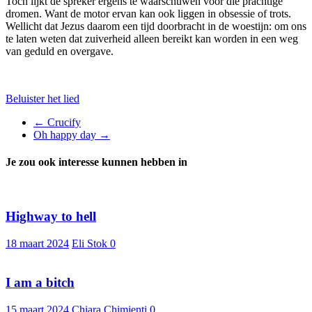
Toch lijkt de spreker ergens te waarschuwen voor die prachtige
dromen. Want de motor ervan kan ook liggen in obsessie of trots.
Wellicht dat Jezus daarom een tijd doorbracht in de woestijn: om ons
te laten weten dat zuiverheid alleen bereikt kan worden in een weg
van geduld en overgave.
Beluister het lied
←
Crucify
Oh happy day
→
Je zou ook interesse kunnen hebben in
Highway to hell
18 maart 2024
Eli Stok
0
I am a bitch
15 maart 2024
Chiara Chimienti
0