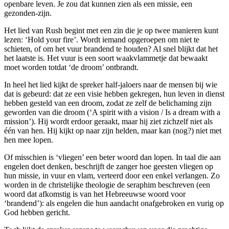
openbare leven. Je zou dat kunnen zien als een missie, een
gezonden-zijn.
Het lied van Rush begint met een zin die je op twee manieren kunt
lezen: ‘Hold your fire’. Wordt iemand opgeroepen om niet te
schieten, of om het vuur brandend te houden? Al snel blijkt dat het
het laatste is. Het vuur is een soort waakvlammetje dat bewaakt
moet worden totdat ‘de droom’ ontbrandt.
In heel het lied kijkt de spreker half-jaloers naar de mensen bij wie
dat is gebeurd: dat ze een visie hebben gekregen, hun leven in dienst
hebben gesteld van een droom, zodat ze zelf de belichaming zijn
geworden van die droom (‘A spirit with a vision / Is a dream with a
mission’). Hij wordt erdoor geraakt, maar hij ziet zichzelf niet als
één van hen. Hij kijkt op naar zijn helden, maar kan (nog?) niet met
hen mee lopen.
Of misschien is ‘vliegen’ een beter woord dan lopen. In taal die aan
engelen doet denken, beschrijft de zanger hoe geesten vliegen op
hun missie, in vuur en vlam, verteerd door een enkel verlangen. Zo
worden in de christelijke theologie de seraphim beschreven (een
woord dat afkomstig is van het Hebreeuwse woord voor
‘brandend’): als engelen die hun aandacht onafgebroken en vurig op
God hebben gericht.