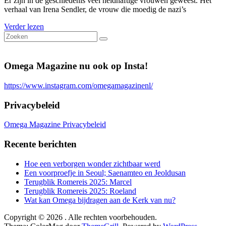
Er zijn in de geschiedenis veel heldhaftige vrouwen geweest. Het
verhaal van Irena Sendler, de vrouw die moedig de nazi’s
Verder lezen
Omega Magazine nu ook op Insta!
https://www.instagram.com/omegamagazinenl/
Privacybeleid
Omega Magazine Privacybeleid
Recente berichten
Hoe een verborgen wonder zichtbaar werd
Een voorproefje in Seoul; Saenamteo en Jeoldusan
Terugblik Romereis 2025: Marcel
Terugblik Romereis 2025: Roeland
Wat kan Omega bijdragen aan de Kerk van nu?
Copyright © 2026
. Alle rechten voorbehouden.