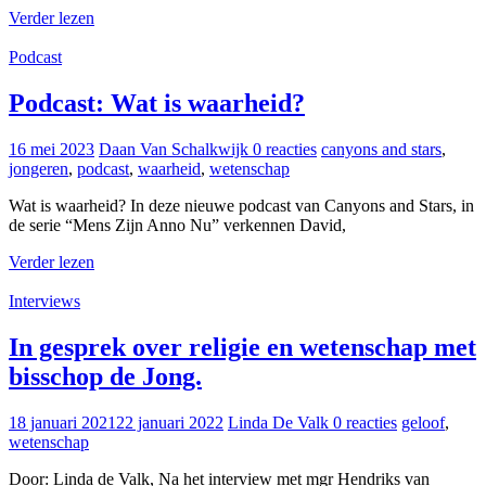
Verder lezen
Podcast
Podcast: Wat is waarheid?
16 mei 2023
Daan Van Schalkwijk
0 reacties
canyons and stars
,
jongeren
,
podcast
,
waarheid
,
wetenschap
Wat is waarheid? In deze nieuwe podcast van Canyons and Stars, in
de serie “Mens Zijn Anno Nu” verkennen David,
Verder lezen
Interviews
In gesprek over religie en wetenschap met
bisschop de Jong.
18 januari 2021
22 januari 2022
Linda De Valk
0 reacties
geloof
,
wetenschap
Door: Linda de Valk, Na het interview met mgr Hendriks van