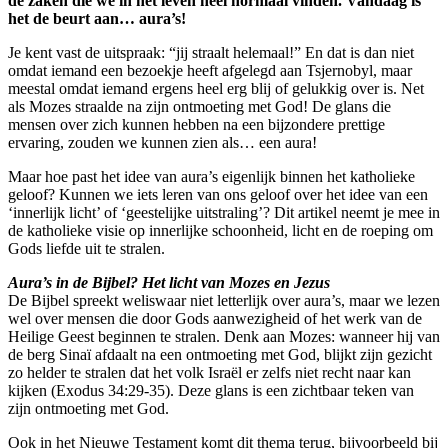
de zaken die we in het leven heel normaal vinden. Vandaag is
het de beurt aan… aura’s!
Je kent vast de uitspraak: “jij straalt helemaal!” En dat is dan niet
omdat iemand een bezoekje heeft afgelegd aan Tsjernobyl, maar
meestal omdat iemand ergens heel erg blij of gelukkig over is. Net
als Mozes straalde na zijn ontmoeting met God! De glans die
mensen over zich kunnen hebben na een bijzondere prettige
ervaring, zouden we kunnen zien als… een aura!
Maar hoe past het idee van aura’s eigenlijk binnen het katholieke
geloof? Kunnen we iets leren van ons geloof over het idee van een
‘innerlijk licht’ of ‘geestelijke uitstraling’? Dit artikel neemt je mee in
de katholieke visie op innerlijke schoonheid, licht en de roeping om
Gods liefde uit te stralen.
Aura’s in de Bijbel? Het licht van Mozes en Jezus
De Bijbel spreekt weliswaar niet letterlijk over aura’s, maar we lezen
wel over mensen die door Gods aanwezigheid of het werk van de
Heilige Geest beginnen te stralen. Denk aan Mozes: wanneer hij van
de berg Sinaï afdaalt na een ontmoeting met God, blijkt zijn gezicht
zo helder te stralen dat het volk Israël er zelfs niet recht naar kan
kijken (Exodus 34:29-35). Deze glans is een zichtbaar teken van
zijn ontmoeting met God.
Ook in het Nieuwe Testament komt dit thema terug, bijvoorbeeld bij