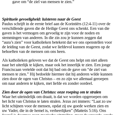
gave om “de ziel van mensen te zien.”
Spirituele gevoeligheid: luisteren naar de Geest
Paulus schrijft in de eerste brief aan de Korintiërs (12:4-11) over de
verschillende gaven die de Heilige Geest ons schenkt. Een van die
gaven is het vermogen om gevoelig te zijn voor de noden en
stemmingen van anderen. In die zin zou je kunnen zeggen dat
“aura’s zien” voor katholieken betekent dat we ons openstellen voor
de leiding van de Geest, zodat we liefdevol kunnen reageren op de
behoeften van de mensen om ons heen.
Als katholieken geloven we dat de Geest ons helpt om niet alleen
naar het uiterlijk te kijken, maar ook het innerlijk te zien. Een jonge
Franciscaan vertelde ooit dat hij bad om de gave om “de ziel van
mensen te zien.” Hij bedoelde hiermee dat hij anderen wilde kunnen
zien door de ogen van Christus – en zo zijn we allemaal geroepen
om naar anderen te kijken, met liefde en zonder oordeel.
Zien door de ogen van Christus: onze roeping om te stralen
Waar het uiteindelijk om draait, is dat we worden opgeroepen om
het licht van Christus te laten stralen. Jezus zei immers: “Laat zo uw
licht schijnen voor de mensen, opdat zij uw goede werken zien en
uw Vader, die in de hemel is, verheerlijken” (Matteüs 5:16). Ons