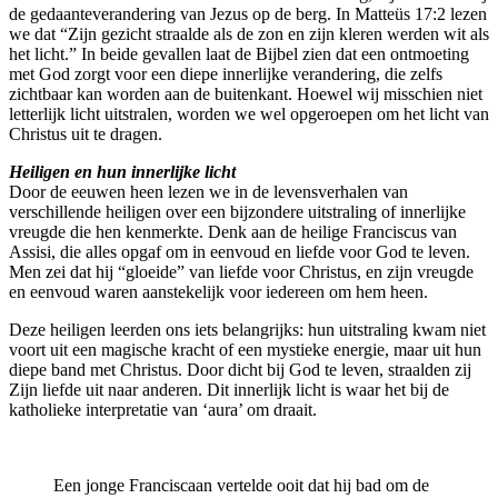
de gedaanteverandering van Jezus op de berg. In Matteüs 17:2 lezen
we dat “Zijn gezicht straalde als de zon en zijn kleren werden wit als
het licht.” In beide gevallen laat de Bijbel zien dat een ontmoeting
met God zorgt voor een diepe innerlijke verandering, die zelfs
zichtbaar kan worden aan de buitenkant. Hoewel wij misschien niet
letterlijk licht uitstralen, worden we wel opgeroepen om het licht van
Christus uit te dragen.
Heiligen en hun innerlijke licht
Door de eeuwen heen lezen we in de levensverhalen van
verschillende heiligen over een bijzondere uitstraling of innerlijke
vreugde die hen kenmerkte. Denk aan de heilige Franciscus van
Assisi, die alles opgaf om in eenvoud en liefde voor God te leven.
Men zei dat hij “gloeide” van liefde voor Christus, en zijn vreugde
en eenvoud waren aanstekelijk voor iedereen om hem heen.
Deze heiligen leerden ons iets belangrijks: hun uitstraling kwam niet
voort uit een magische kracht of een mystieke energie, maar uit hun
diepe band met Christus. Door dicht bij God te leven, straalden zij
Zijn liefde uit naar anderen. Dit innerlijk licht is waar het bij de
katholieke interpretatie van ‘aura’ om draait.
Een jonge Franciscaan vertelde ooit dat hij bad om de