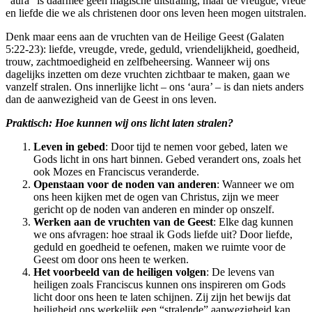
“aura” is daarmee geen magische uitstraling, maar de vreugde, vrede
en liefde die we als christenen door ons leven heen mogen uitstralen.
Denk maar eens aan de vruchten van de Heilige Geest (Galaten
5:22-23): liefde, vreugde, vrede, geduld, vriendelijkheid, goedheid,
trouw, zachtmoedigheid en zelfbeheersing. Wanneer wij ons
dagelijks inzetten om deze vruchten zichtbaar te maken, gaan we
vanzelf stralen. Ons innerlijke licht – ons ‘aura’ – is dan niets anders
dan de aanwezigheid van de Geest in ons leven.
Praktisch: Hoe kunnen wij ons licht laten stralen?
Leven in gebed
: Door tijd te nemen voor gebed, laten we
Gods licht in ons hart binnen. Gebed verandert ons, zoals het
ook Mozes en Franciscus veranderde.
Openstaan voor de noden van anderen
: Wanneer we om
ons heen kijken met de ogen van Christus, zijn we meer
gericht op de noden van anderen en minder op onszelf.
Werken aan de vruchten van de Geest
: Elke dag kunnen
we ons afvragen: hoe straal ik Gods liefde uit? Door liefde,
geduld en goedheid te oefenen, maken we ruimte voor de
Geest om door ons heen te werken.
Het voorbeeld van de heiligen volgen
: De levens van
heiligen zoals Franciscus kunnen ons inspireren om Gods
licht door ons heen te laten schijnen. Zij zijn het bewijs dat
heiligheid ons werkelijk een “stralende” aanwezigheid kan