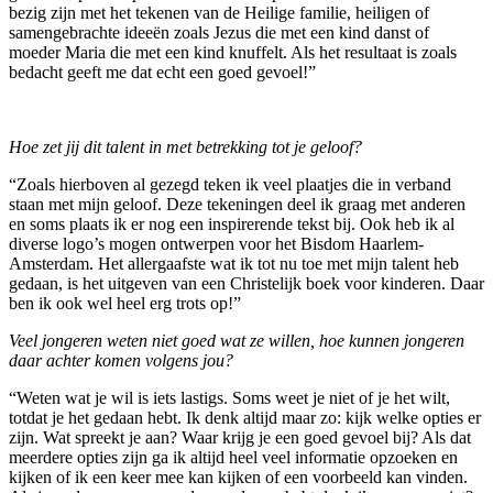
bezig zijn met het tekenen van de Heilige familie, heiligen of
samengebrachte ideeën zoals Jezus die met een kind danst of
moeder Maria die met een kind knuffelt. Als het resultaat is zoals
bedacht geeft me dat echt een goed gevoel!”
Hoe zet jij dit talent in met betrekking tot je geloof?
“Zoals hierboven al gezegd teken ik veel plaatjes die in verband
staan met mijn geloof. Deze tekeningen deel ik graag met anderen
en soms plaats ik er nog een inspirerende tekst bij. Ook heb ik al
diverse logo’s mogen ontwerpen voor het Bisdom Haarlem-
Amsterdam. Het allergaafste wat ik tot nu toe met mijn talent heb
gedaan, is het uitgeven van een Christelijk boek voor kinderen. Daar
ben ik ook wel heel erg trots op!”
Veel jongeren weten niet goed wat ze willen, hoe kunnen jongeren
daar achter komen volgens jou?
“Weten wat je wil is iets lastigs. Soms weet je niet of je het wilt,
totdat je het gedaan hebt. Ik denk altijd maar zo: kijk welke opties er
zijn. Wat spreekt je aan? Waar krijg je een goed gevoel bij? Als dat
meerdere opties zijn ga ik altijd heel veel informatie opzoeken en
kijken of ik een keer mee kan kijken of een voorbeeld kan vinden.