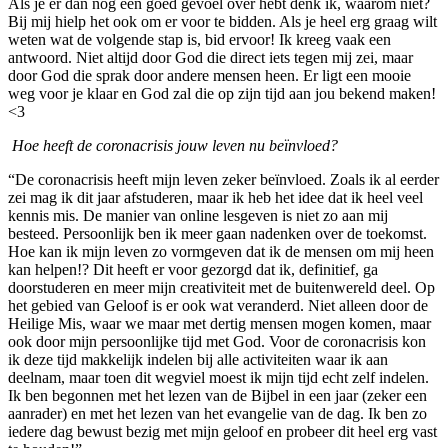
Als je er dan nog een goed gevoel over hebt denk ik, waarom niet?
Bij mij hielp het ook om er voor te bidden. Als je heel erg graag wilt
weten wat de volgende stap is, bid ervoor! Ik kreeg vaak een
antwoord. Niet altijd door God die direct iets tegen mij zei, maar
door God die sprak door andere mensen heen. Er ligt een mooie
weg voor je klaar en God zal die op zijn tijd aan jou bekend maken!
<3
Hoe heeft de coronacrisis jouw leven nu beïnvloed?
“De coronacrisis heeft mijn leven zeker beïnvloed. Zoals ik al eerder
zei mag ik dit jaar afstuderen, maar ik heb het idee dat ik heel veel
kennis mis. De manier van online lesgeven is niet zo aan mij
besteed. Persoonlijk ben ik meer gaan nadenken over de toekomst.
Hoe kan ik mijn leven zo vormgeven dat ik de mensen om mij heen
kan helpen!? Dit heeft er voor gezorgd dat ik, definitief, ga
doorstuderen en meer mijn creativiteit met de buitenwereld deel. Op
het gebied van Geloof is er ook wat veranderd. Niet alleen door de
Heilige Mis, waar we maar met dertig mensen mogen komen, maar
ook door mijn persoonlijke tijd met God. Voor de coronacrisis kon
ik deze tijd makkelijk indelen bij alle activiteiten waar ik aan
deelnam, maar toen dit wegviel moest ik mijn tijd echt zelf indelen.
Ik ben begonnen met het lezen van de Bijbel in een jaar (zeker een
aanrader) en met het lezen van het evangelie van de dag. Ik ben zo
iedere dag bewust bezig met mijn geloof en probeer dit heel erg vast