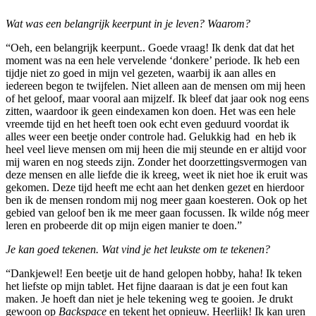
Wat was een belangrijk keerpunt in je leven? Waarom?
“Oeh, een belangrijk keerpunt.. Goede vraag! Ik denk dat dat het
moment was na een hele vervelende ‘donkere’ periode. Ik heb een
tijdje niet zo goed in mijn vel gezeten, waarbij ik aan alles en
iedereen begon te twijfelen. Niet alleen aan de mensen om mij heen
of het geloof, maar vooral aan mijzelf. Ik bleef dat jaar ook nog eens
zitten, waardoor ik geen eindexamen kon doen. Het was een hele
vreemde tijd en het heeft toen ook echt even geduurd voordat ik
alles weer een beetje onder controle had. Gelukkig had en heb ik
heel veel lieve mensen om mij heen die mij steunde en er altijd voor
mij waren en nog steeds zijn. Zonder het doorzettingsvermogen van
deze mensen en alle liefde die ik kreeg, weet ik niet hoe ik eruit was
gekomen. Deze tijd heeft me echt aan het denken gezet en hierdoor
ben ik de mensen rondom mij nog meer gaan koesteren. Ook op het
gebied van geloof ben ik me meer gaan focussen. Ik wilde nóg meer
leren en probeerde dit op mijn eigen manier te doen.”
Je kan goed tekenen. Wat vind je het leukste om te tekenen?
“Dankjewel! Een beetje uit de hand gelopen hobby, haha! Ik teken
het liefste op mijn tablet. Het fijne daaraan is dat je een fout kan
maken. Je hoeft dan niet je hele tekening weg te gooien. Je drukt
gewoon op
Backspace
en tekent het opnieuw. Heerlijk! Ik kan uren