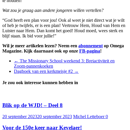
te houden!”
Wat zou je graag aan andere jongeren willen vertellen?
“God heeft een plan voor jou! Ook al weet je niet direct wat je wilt
of heb je twijfels, er is een plan! Vertrouw Hem, Houd van Hem en
Luister naar Hem. Dan komt het goed! Houd moed, wees sterk en
blijf staan. Ik bid voor jullie!”
Wil je meer artikelen lezen? Neem een
abonnement
op Omega
Magazine. Kijk daarnaast ook op onze
FB-pagina
!
←
The Missionary School weekend 3: Breiactiviteit en
Zoom-pannenkoeken
Dagboek van een kerkmeisje #2
→
Je zou ook interesse kunnen hebben in
Blik op de WJD! – Deel 8
20 september 2023
20 september 2023
Michel Letteboer
0
Voor de 150e keer naar Kevelaer!