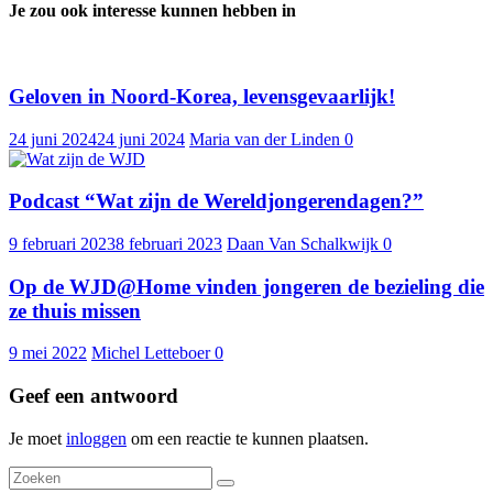
Je zou ook interesse kunnen hebben in
Geloven in Noord-Korea, levensgevaarlijk!
24 juni 2024
24 juni 2024
Maria van der Linden
0
Podcast “Wat zijn de Wereldjongerendagen?”
9 februari 2023
8 februari 2023
Daan Van Schalkwijk
0
Op de WJD@Home vinden jongeren de bezieling die
ze thuis missen
9 mei 2022
Michel Letteboer
0
Geef een antwoord
Je moet
inloggen
om een reactie te kunnen plaatsen.