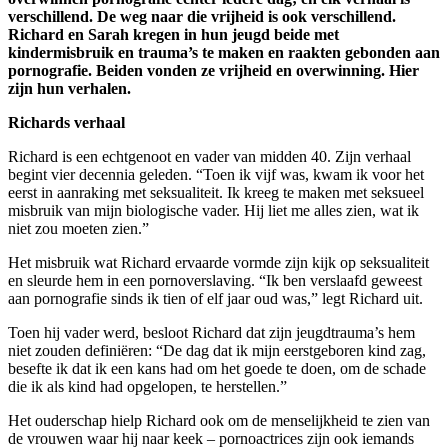
verschillend. De weg naar die vrijheid is ook verschillend.
Richard en Sarah kregen in hun jeugd beide met
kindermisbruik en trauma’s te maken en raakten gebonden aan
pornografie. Beiden vonden ze vrijheid en overwinning. Hier
zijn hun verhalen.
Richards
verhaal
Richard is een echtgenoot en vader van midden 40. Zijn verhaal
begint vier decennia geleden. “Toen ik vijf was, kwam ik voor het
eerst in aanraking met seksualiteit. Ik kreeg te maken met seksueel
misbruik van mijn biologische vader. Hij liet me alles zien, wat ik
niet zou moeten zien.”
Het misbruik wat Richard ervaarde vormde zijn kijk op seksualiteit
en sleurde hem in een pornoverslaving. “Ik ben verslaafd geweest
aan pornografie sinds ik tien of elf jaar oud was,” legt Richard uit.
Toen hij vader werd, besloot Richard dat zijn jeugdtrauma’s hem
niet zouden definiëren: “De dag dat ik mijn eerstgeboren kind zag,
besefte ik dat ik een kans had om het goede te doen, om de schade
die ik als kind had opgelopen, te herstellen.”
Het ouderschap hielp Richard ook om de menselijkheid te zien van
de vrouwen waar hij naar keek – pornoactrices zijn ook iemands