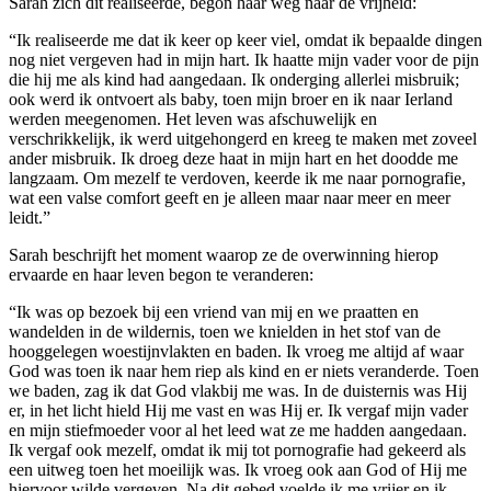
Sarah zich dit realiseerde, begon haar weg naar de vrijheid:
“Ik realiseerde me dat ik keer op keer viel, omdat ik bepaalde dingen
nog niet vergeven had in mijn hart. Ik haatte mijn vader voor de pijn
die hij me als kind had aangedaan. Ik onderging allerlei misbruik;
ook werd ik ontvoert als baby, toen mijn broer en ik naar Ierland
werden meegenomen. Het leven was afschuwelijk en
verschrikkelijk, ik werd uitgehongerd en kreeg te maken met zoveel
ander misbruik. Ik droeg deze haat in mijn hart en het doodde me
langzaam. Om mezelf te verdoven, keerde ik me naar pornografie,
wat een valse comfort geeft en je alleen maar naar meer en meer
leidt.”
Sarah beschrijft het moment waarop ze de overwinning hierop
ervaarde en haar leven begon te veranderen:
“Ik was op bezoek bij een vriend van mij en we praatten en
wandelden in de wildernis, toen we knielden in het stof van de
hooggelegen woestijnvlakten en baden. Ik vroeg me altijd af waar
God was toen ik naar hem riep als kind en er niets veranderde. Toen
we baden, zag ik dat God vlakbij me was. In de duisternis was Hij
er, in het licht hield Hij me vast en was Hij er. Ik vergaf mijn vader
en mijn stiefmoeder voor al het leed wat ze me hadden aangedaan.
Ik vergaf ook mezelf, omdat ik mij tot pornografie had gekeerd als
een uitweg toen het moeilijk was. Ik vroeg ook aan God of Hij me
hiervoor wilde vergeven. Na dit gebed voelde ik me vrijer en ik