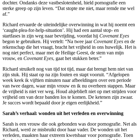
dochter. Ondanks deze vastbeslotenheid, hield pornografie een
sterke greep op zijn leven. “Dat stopte me niet, maar remde me wel
af.”
Richard ervaarde de uiteindelijke overwinning in wat hij noemt een
‘caught-plea-for-help-situation’. Hij had een aantal stop- en
startfases in zijn weg naar bevrijding, voordat hij
Covenant Eyes
begon te gebruiken. Hij vertelt: “Na twee jaar
Covenant Eyes
en de
rekenschap die het vraagt, bracht het vrijheid in ons huwelijk. Het is
nog niet perfect, maar met de Heilige Geest, de stem van mijn
vrouw, en
Covenant Eyes
, gaat het stukken beter.”
Richard struikelt nog van tijd tot tijd, maar dat brengt hem niet van
zijn stuk. Hij staat op na zijn fouten en stapt vooruit. “Afgelopen
week keek ik vijftien minuten naar afbeeldingen over een periode
van twee dagen, waar mijn vrouw en ik nu overheen stappen. Maar
de vrijheid is niet ver weg. Houd alsjeblieft niet op met strijden voor
vrijheid om van deze banden los te komen. De ketenen zijn zwaar.
Je succes wordt bepaald door je eigen eerlijkheid.”
Sarah’s verhaal: wonden uit het verleden en overwinning
Sarah is een vrouw die ook gebonden was door pornografie. Net als
Richard, werd ze misbruikt door haar vader. De wonden uit het
verleden, maakten haar extreem kwetsbaar voor pornografie. Toen