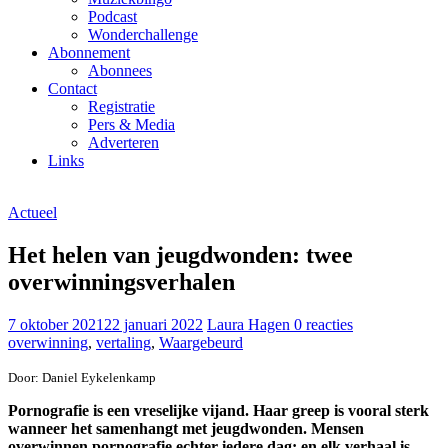
Podcast
Wonderchallenge
Abonnement
Abonnees
Contact
Registratie
Pers & Media
Adverteren
Links
Actueel
Het helen van jeugdwonden: twee
overwinningsverhalen
7 oktober 2021
22 januari 2022
Laura Hagen
0 reacties
overwinning
,
vertaling
,
Waargebeurd
Door: Daniel Eykelenkamp
Pornografie is een vreselijke vijand. Haar greep is vooral sterk
wanneer het samenhangt met jeugdwonden. Mensen
overwinnen pornografie echter iedere dag; en elk verhaal is