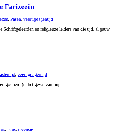
e Farizeeën
jezus
,
Pasen
,
veertigdagentijd
Schriftgeleerden en religieuze leiders van die tijd, al gauw
astentijd
,
veertigdagentijd
 een godheid (in het geval van mijn
cus
,
paus
,
recensie