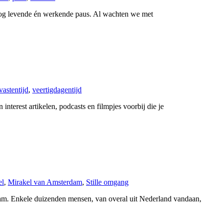
 nog levende én werkende paus. Al wachten we met
vastentijd
,
veertigdagentijd
nterest artikelen, podcasts en filmpjes voorbij die je
el
,
Mirakel van Amsterdam
,
Stille omgang
am. Enkele duizenden mensen, van overal uit Nederland vandaan,