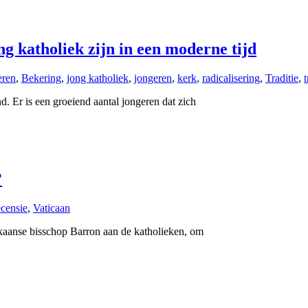
ng katholiek zijn in een moderne tijd
eren
,
Bekering
,
jong katholiek
,
jongeren
,
kerk
,
radicalisering
,
Traditie
,
. Er is een groeiend aantal jongeren dat zich
?
ecensie
,
Vaticaan
ikaanse bisschop Barron aan de katholieken, om