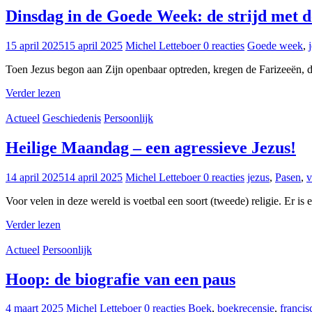
Dinsdag in de Goede Week: de strijd met d
15 april 2025
15 april 2025
Michel Letteboer
0 reacties
Goede week
,
Toen Jezus begon aan Zijn openbaar optreden, kregen de Farizeeën, de 
Verder lezen
Actueel
Geschiedenis
Persoonlijk
Heilige Maandag – een agressieve Jezus!
14 april 2025
14 april 2025
Michel Letteboer
0 reacties
jezus
,
Pasen
,
v
Voor velen in deze wereld is voetbal een soort (tweede) religie. Er is
Verder lezen
Actueel
Persoonlijk
Hoop: de biografie van een paus
4 maart 2025
Michel Letteboer
0 reacties
Boek
,
boekrecensie
,
francis