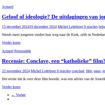
Actueel
Geloof of ideologie? De uitdagingen van jo
15 december 2024
19 december 2024
Michel Letteboer
0 reacties
bek
Steeds meer jongeren vinden hun weg naar de Kerk, zelfs in Nederland
Verder lezen
Actueel
Persoonlijk
Recensie: Conclave, een “katholieke” film
22 november 2024
Michel Letteboer
0 reacties
conclaaf
,
film
,
paus
,
r
Het eerste dat ik over deze film hoorde, was een advies van de Amer
Verder lezen
← Vorige