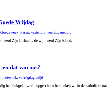
 Goede Vrijdag
,
Goedeweek
,
Pasen
,
vastentijd
,
veertigdagentijd
od werd Zijn Lichaam, de wijn werd Zijn Bloed.
 en dat van ons?
Goedeweek
,
veertigdagentijd
 het klokgelui wordt opgeschort) herdenken we in de katholieke trad