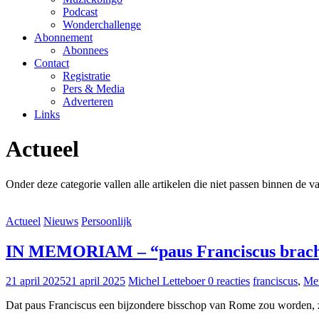
Podcast
Wonderchallenge
Abonnement
Abonnees
Contact
Registratie
Pers & Media
Adverteren
Links
Actueel
Onder deze categorie vallen alle artikelen die niet passen binnen de va
Actueel
Nieuws
Persoonlijk
IN MEMORIAM – “paus Franciscus bracht
21 april 2025
21 april 2025
Michel Letteboer
0 reacties
franciscus
,
Me
Dat paus Franciscus een bijzondere bisschop van Rome zou worden, zal