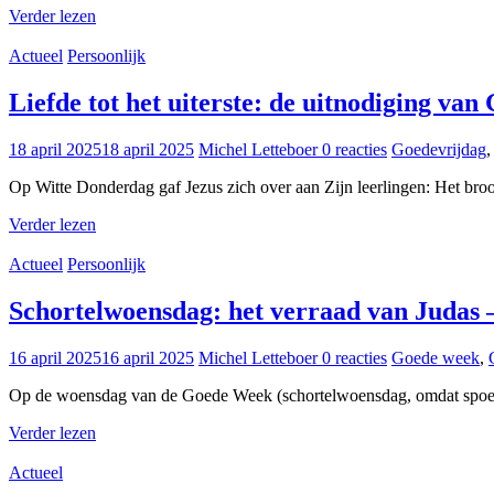
Verder lezen
Actueel
Persoonlijk
Liefde tot het uiterste: de uitnodiging van
18 april 2025
18 april 2025
Michel Letteboer
0 reacties
Goedevrijdag
Op Witte Donderdag gaf Jezus zich over aan Zijn leerlingen: Het bro
Verder lezen
Actueel
Persoonlijk
Schortelwoensdag: het verraad van Judas –
16 april 2025
16 april 2025
Michel Letteboer
0 reacties
Goede week
,
Op de woensdag van de Goede Week (schortelwoensdag, omdat spoedig
Verder lezen
Actueel