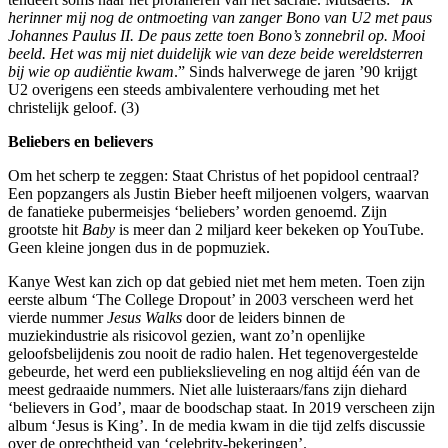
herinner mij nog de ontmoeting van zanger Bono van U2 met paus
Johannes Paulus II. De paus zette toen Bono’s zonnebril op. Mooi
beeld. Het was mij niet duidelijk wie van deze beide wereldsterren
bij wie op audiëntie kwam
.” Sinds halverwege de jaren ’90 krijgt
U2 overigens een steeds ambivalentere verhouding met het
christelijk geloof. (3)
Beliebers en believers
Om het scherp te zeggen: Staat Christus of het popidool centraal?
Een popzangers als Justin Bieber heeft miljoenen volgers, waarvan
de fanatieke pubermeisjes ‘beliebers’ worden genoemd. Zijn
grootste hit
Baby
is meer dan 2 miljard keer bekeken op YouTube.
Geen kleine jongen dus in de popmuziek.
Kanye West kan zich op dat gebied niet met hem meten. Toen zijn
eerste album ‘The College Dropout’ in 2003 verscheen werd het
vierde nummer
Jesus Walks
door de leiders binnen de
muziekindustrie als risicovol gezien, want zo’n openlijke
geloofsbelijdenis zou nooit de radio halen. Het tegenovergestelde
gebeurde, het werd een publiekslieveling en nog altijd één van de
meest gedraaide nummers. Niet alle luisteraars/fans zijn diehard
‘believers in God’, maar de boodschap staat. In 2019 verscheen zijn
album ‘Jesus is King’. In de media kwam in die tijd zelfs discussie
over de oprechtheid van ‘celebrity-bekeringen’.