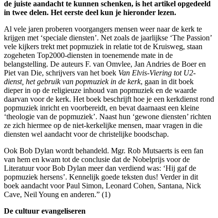
de juiste aandacht te kunnen schenken, is het artikel opgedeeld
in twee delen. Het eerste deel kun je hieronder lezen.
Al vele jaren proberen voorgangers mensen weer naar de kerk te
krijgen met ‘speciale diensten’. Net zoals de jaarlijkse ‘The Passion’
vele kijkers trekt met popmuziek in relatie tot de Kruisweg, staan
zogeheten Top2000-diensten in toenemende mate in de
belangstelling. De auteurs F. van Omvlee, Jan Andries de Boer en
Piet van Die, schrijvers van het boek
Van Elvis-Viering tot U2-
dienst, het gebruik van popmuziek in de kerk
, gaan in dit boek
dieper in op de religieuze inhoud van popmuziek en de waarde
daarvan voor de kerk. Het boek beschrijft hoe je een kerkdienst rond
popmuziek inricht en voorbereidt, en bevat daarnaast een kleine
‘theologie van de popmuziek’. Naast hun ‘gewone diensten’ richten
ze zich hiermee op de niet-kerkelijke mensen, maar vragen in die
diensten wel aandacht voor de christelijke boodschap.
Ook Bob Dylan wordt behandeld. Mgr. Rob Mutsaerts is een fan
van hem en kwam tot de conclusie dat de Nobelprijs voor de
Literatuur voor Bob Dylan meer dan verdiend was: ‘Hij gaf de
popmuziek hersens’. Kennelijk goede teksten dus! Verder in dit
boek aandacht voor Paul Simon, Leonard Cohen, Santana, Nick
Cave, Neil Young en anderen.” (1)
De cultuur evangeliseren