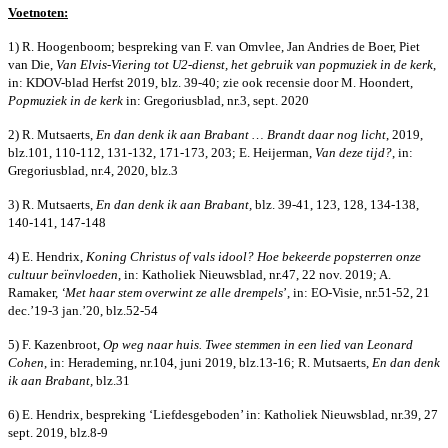
Voetnoten:
1) R. Hoogenboom; bespreking van F. van Omvlee, Jan Andries de Boer, Piet
van Die,
Van Elvis-Viering tot U2-dienst, het gebruik van popmuziek in de kerk
,
in: KDOV-blad Herfst 2019, blz. 39-40; zie ook recensie door M. Hoondert,
Popmuziek in de kerk
in: Gregoriusblad, nr.3, sept. 2020
2) R. Mutsaerts,
En dan denk ik aan Brabant … Brandt daar nog licht
, 2019,
blz.101, 110-112, 131-132, 171-173, 203; E. Heijerman,
Van deze tijd?
, in:
Gregoriusblad, nr.4, 2020, blz.3
3) R. Mutsaerts,
En dan denk ik aan Brabant,
blz. 39-41, 123, 128, 134-138,
140-141, 147-148
4) E. Hendrix,
Koning Christus of vals idool? Hoe bekeerde popsterren onze
cultuur beïnvloeden
, in: Katholiek Nieuwsblad, nr.47, 22 nov. 2019; A.
Ramaker,
‘Met haar stem overwint ze alle drempels
’, in: EO-Visie, nr.51-52, 21
dec.’19-3 jan.’20, blz.52-54
5) F. Kazenbroot,
Op weg naar huis. Twee stemmen in een lied van Leonard
Cohen
, in: Herademing, nr.104, juni 2019, blz.13-16; R. Mutsaerts,
En dan denk
ik aan Brabant,
blz.31
6) E. Hendrix, bespreking ‘Liefdesgeboden’ in: Katholiek Nieuwsblad, nr.39, 27
sept. 2019, blz.8-9