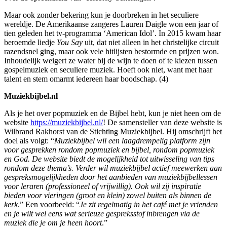
Maar ook zonder bekering kun je doorbreken in het seculiere
wereldje. De Amerikaanse zangeres Lauren Daigle won een jaar of
tien geleden het tv-programma ‘American Idol’. In 2015 kwam haar
beroemde liedje
You Say
uit, dat niet alleen in het christelijke circuit
razendsnel ging, maar ook vele hitlijsten bestormde en prijzen won.
Inhoudelijk weigert ze water bij de wijn te doen of te kiezen tussen
gospelmuziek en seculiere muziek. Hoeft ook niet, want met haar
talent en stem omarmt iedereen haar boodschap. (4)
Muziekbijbel.nl
Als je het over popmuziek en de Bijbel hebt, kun je niet heen om de
website
https://muziekbijbel.nl/
! De samensteller van deze website is
Wilbrand Rakhorst van de Stichting Muziekbijbel. Hij omschrijft het
doel als volgt: “
Muziekbijbel wil een laagdrempelig platform zijn
voor gesprekken rondom popmuziek en bijbel, rondom popmuziek
en God. De website biedt de mogelijkheid tot uitwisseling van tips
rondom deze thema’s. Verder wil muziekbijbel actief meewerken aan
gespreksmogelijkheden door het aanbieden van muziekbijbellessen
voor leraren (professioneel of vrijwillig). Ook wil zij inspiratie
bieden voor vieringen (groot en klein) zowel buiten als binnen de
kerk
.” Een voorbeeld: “
Je zit regelmatig in het café met je vrienden
en je wilt wel eens wat serieuze gespreksstof inbrengen via de
muziek die je om je heen hoort
.”