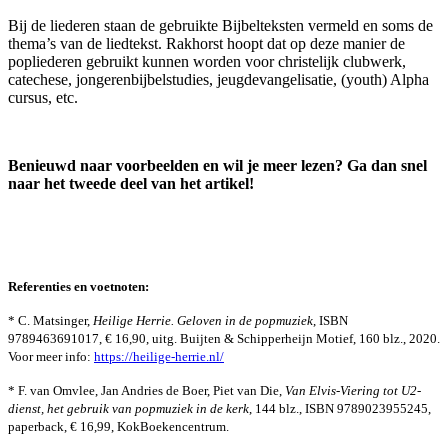
Bij de liederen staan de gebruikte Bijbelteksten vermeld en soms de
thema’s van de liedtekst. Rakhorst hoopt dat op deze manier de
popliederen gebruikt kunnen worden voor christelijk clubwerk,
catechese, jongerenbijbelstudies, jeugdevangelisatie, (youth) Alpha
cursus, etc.
Benieuwd naar voorbeelden en wil je meer lezen? Ga dan snel
naar het tweede deel van het artikel!
Referenties en voetnoten:
* C. Matsinger,
Heilige Herrie. Geloven in de popmuziek
, ISBN
9789463691017, € 16,90, uitg. Buijten & Schipperheijn Motief, 160 blz., 2020.
Voor meer info:
https://heilige-herrie.nl/
* F. van Omvlee, Jan Andries de Boer, Piet van Die,
Van Elvis-Viering tot U2-
dienst, het gebruik van popmuziek in de kerk
, 144 blz., ISBN 9789023955245,
paperback, € 16,99, KokBoekencentrum.