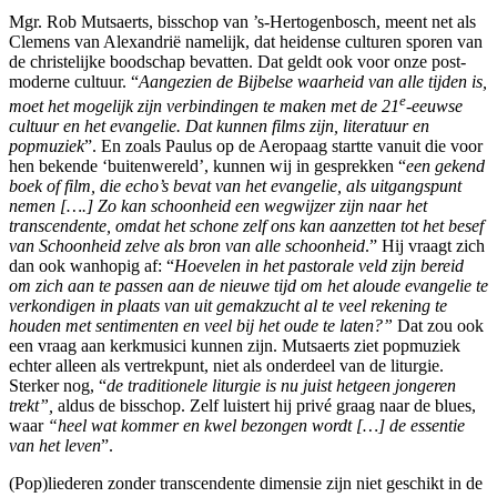
Mgr. Rob Mutsaerts, bisschop van ’s-Hertogenbosch, meent net als
Clemens van Alexandrië namelijk, dat heidense culturen sporen van
de christelijke boodschap bevatten. Dat geldt ook voor onze post-
moderne cultuur. “
Aangezien de Bijbelse waarheid van alle tijden is,
e
moet het mogelijk zijn verbindingen te maken met de 21
-eeuwse
cultuur en het evangelie. Dat kunnen films zijn, literatuur en
popmuziek
”. En zoals Paulus op de Aeropaag startte vanuit die voor
hen bekende ‘buitenwereld’, kunnen wij in gesprekken “
een gekend
boek of film, die echo’s bevat van het evangelie, als uitgangspunt
nemen [….] Zo kan schoonheid een wegwijzer zijn naar het
transcendente, omdat het schone zelf ons kan aanzetten tot het besef
van Schoonheid zelve als bron van alle schoonheid
.” Hij vraagt zich
dan ook wanhopig af: “
Hoevelen in het pastorale veld zijn bereid
om zich aan te passen aan de nieuwe tijd om het aloude evangelie te
verkondigen in plaats van uit gemakzucht al te veel rekening te
houden met sentimenten en veel bij het oude te laten?”
Dat zou ook
een vraag aan kerkmusici kunnen zijn. Mutsaerts ziet popmuziek
echter alleen als vertrekpunt, niet als onderdeel van de liturgie.
Sterker nog, “
de traditionele liturgie is nu juist hetgeen jongeren
trekt”,
aldus de bisschop. Zelf luistert hij privé graag naar de blues,
waar
“heel wat kommer en kwel bezongen wordt […] de essentie
van het leven
”.
(Pop)liederen zonder transcendente dimensie zijn niet geschikt in de