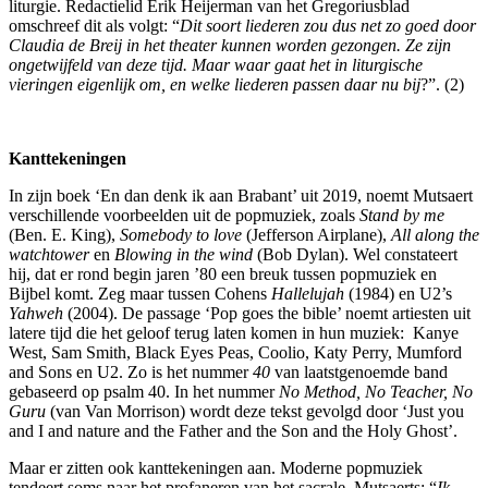
liturgie. Redactielid Erik Heijerman van het Gregoriusblad
omschreef dit als volgt: “
Dit soort liederen zou dus net zo goed door
Claudia de Breij in het theater kunnen worden gezongen. Ze zijn
ongetwijfeld van deze tijd. Maar waar gaat het in liturgische
vieringen eigenlijk om, en welke liederen passen daar nu bij
?”. (2)
Kanttekeningen
In zijn boek ‘En dan denk ik aan Brabant’ uit 2019, noemt Mutsaert
verschillende voorbeelden uit de popmuziek, zoals
Stand by me
(Ben. E. King),
Somebody to love
(Jefferson Airplane),
All along the
watchtower
en
Blowing in the wind
(Bob Dylan). Wel constateert
hij, dat er rond begin jaren ’80 een breuk tussen popmuziek en
Bijbel komt. Zeg maar tussen Cohens
Hallelujah
(1984) en U2’s
Yahweh
(2004). De passage ‘Pop goes the bible’ noemt artiesten uit
latere tijd die het geloof terug laten komen in hun muziek: Kanye
West, Sam Smith, Black Eyes Peas, Coolio, Katy Perry, Mumford
and Sons en U2. Zo is het nummer
40
van laatstgenoemde band
gebaseerd op psalm 40. In het nummer
No Method, No Teacher, No
Guru
(van Van Morrison) wordt deze tekst gevolgd door ‘Just you
and I and nature and the Father and the Son and the Holy Ghost’.
Maar er zitten ook kanttekeningen aan. Moderne popmuziek
tendeert soms naar het profaneren van het sacrale. Mutsaerts: “
Ik