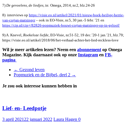
7)
De gevoelens, de liedjes
, in: Omega, 2014, nr.2, blz.24-26
8) interviews op
https://visie.eo.nl/artikel/2021/01/nieuw-boek-heilige-herrie-
van-corjan-matsinger
– ook in EO-Visie, nr.5, 30 jan.-5 febr. ’21 en
https://cip.nl/cip+/82826-popmuziek-bouwt-corjan-matsinger-op-in-geloof/
9) A. Knevel,
Roekeloze liefde
, EO-Visie, nr.51-52, 19 dec.’20-1 jan.’21, blz.79;
https://visie.eo.nl/artikel/2018/06/het-verhaal-achter-het-lied-reckless-love
Wil je meer artikelen lezen? Neem een
abonnement
op Omega
Magazine. Kijk daarnaast ook op onze
Instagram
en
FB-
pagina
←
Gezond leven
Popmuziek en de Bijbel- deel 2
→
Je zou ook interesse kunnen hebben in
Lief- en- Leedpotje
3 april 2021
22 januari 2022
Laura Hagen
0