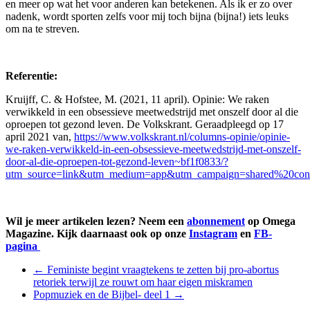
en meer op wat het voor anderen kan betekenen. Als ik er zo over
nadenk, wordt sporten zelfs voor mij toch bijna (bijna!) iets leuks
om na te streven.
Referentie:
Kruijff, C. & Hofstee, M. (2021, 11 april). Opinie: We raken
verwikkeld in een obsessieve meetwedstrijd met onszelf door al die
oproepen tot gezond leven. De Volkskrant. Geraadpleegd op 17
april 2021 van,
https://www.volkskrant.nl/columns-opinie/opinie-
we-raken-verwikkeld-in-een-obsessieve-meetwedstrijd-met-onszelf-
door-al-die-oproepen-tot-gezond-leven~bf1f0833/?
utm_source=link&utm_medium=app&utm_campaign=shared%20cont
Wil je meer artikelen lezen? Neem een
abonnement
op Omega
Magazine. Kijk daarnaast ook op onze
Instagram
en
FB-
pagina
←
Feministe begint vraagtekens te zetten bij pro-abortus
retoriek terwijl ze rouwt om haar eigen miskramen
Popmuziek en de Bijbel- deel 1
→