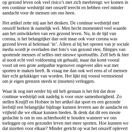
op gezond leven ook veel risico’s met zich meebrengt: we komen in
een continue wedstrijd met onszelf terecht en hebben veel minder
aandacht voor de mensen om ons heen.
Het artikel zette mij aan het denken. De continue wedstrijd met
onszelf herken ik namelijk wel. Men hecht momenteel veel waarde
aan het ontwikkelen van een gezond leven. Nu, in de tijd van
corona, is het belangrijker dan ooit maar ook voor corona was
gezond leven al helemaal ‘in’. Alleen al bij het openen van je sociale
media wordt je overladen met foto’s van gezond eten, filmpjes van
sportende mensen of selfies met nieuwe sportoutfits. Zelf heb ik hier
al nooit echt veel voldoening uit gehaald, maar dat komt vooral
voort uit een grote antipathie tegenover ongeveer alles wat met
sporten te maken heeft. Ik vraag me dan ook wel eens af of mensen
hier echt gelukkiger van worden. Het lijkt mij vooral vermoeiend
om je eigen grenzen steeds te (moeten) verleggen.
Waar ik nog niet eerder bij stil heb gestaan is het feit dat deze
continue wedstrijd ook nadelig is voor onze samenhorigheid. Zo
stellen Kruijff en Hofstee in het artikel dat sport en een gezonde
leefstijl een belangrijke bijdrage kunnen leveren aan de aandacht en
vrijheid die we elkaar kunnen bieden. Ik denk dat dit een mooie
gedachte is om in ons achterhoofd te houden wanneer we ons
toeleggen op een gezonder leven met meer sporten. Hoe kunnen we
dat inzetten voor elkaar? Minder gericht op wat het onszelf oplevert