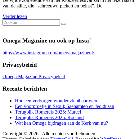
De vijfde zomereditie van het Kloosterfestival zal in het teken staan
van de stilte, die “schreeuwt, piekert en peinst”. De
Verder lezen
Omega Magazine nu ook op Insta!
https://www.instagram.com/omegamagazinenl/
Privacybeleid
Omega Magazine Privacybeleid
Recente berichten
Hoe een verborgen wonder zichtbaar werd
Een voorproefje in Seoul; Saenamteo en Jeoldusan
Terugblik Romereis 2025: Marcel
Terugblik Romereis 2025: Roeland
Wat kan Omega bijdragen aan de Kerk van nu?
Copyright © 2026
. Alle rechten voorbehouden.