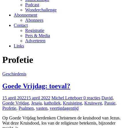
Podcast
Wonderchallenge
Abonnement
Abonnees
Contact
Registratie
Pers & Media
Adverteren
Links
Profetie
Geschiedenis
Goede Vrijdag: toeval?
15 april 2022
15 april 2022
Michel Letteboer
0 reacties
David
,
Goede Vrijdag
,
Jesaja
,
katholiek
,
Kruisiging
,
Kruisweg
,
Passie
,
Profetie
,
Psalmen
,
vasten
,
veertigdagentijd
Op Goede Vrijdag herdenken Christenen de kruisdood van Jezus.
Wat deze Kruisdood, los van de religieuze betekenis, bijzonder