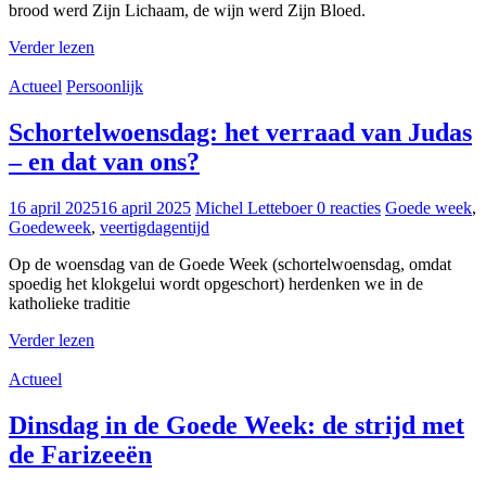
brood werd Zijn Lichaam, de wijn werd Zijn Bloed.
Verder lezen
Actueel
Persoonlijk
Schortelwoensdag: het verraad van Judas
– en dat van ons?
16 april 2025
16 april 2025
Michel Letteboer
0 reacties
Goede week
,
Goedeweek
,
veertigdagentijd
Op de woensdag van de Goede Week (schortelwoensdag, omdat
spoedig het klokgelui wordt opgeschort) herdenken we in de
katholieke traditie
Verder lezen
Actueel
Dinsdag in de Goede Week: de strijd met
de Farizeeën