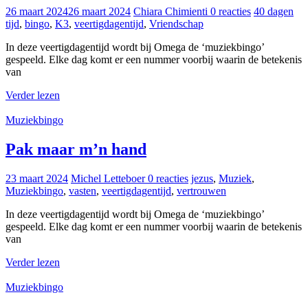
26 maart 2024
26 maart 2024
Chiara Chimienti
0 reacties
40 dagen
tijd
,
bingo
,
K3
,
veertigdagentijd
,
Vriendschap
In deze veertigdagentijd wordt bij Omega de ‘muziekbingo’
gespeeld. Elke dag komt er een nummer voorbij waarin de betekenis
van
Verder lezen
Muziekbingo
Pak maar m’n hand
23 maart 2024
Michel Letteboer
0 reacties
jezus
,
Muziek
,
Muziekbingo
,
vasten
,
veertigdagentijd
,
vertrouwen
In deze veertigdagentijd wordt bij Omega de ‘muziekbingo’
gespeeld. Elke dag komt er een nummer voorbij waarin de betekenis
van
Verder lezen
Muziekbingo