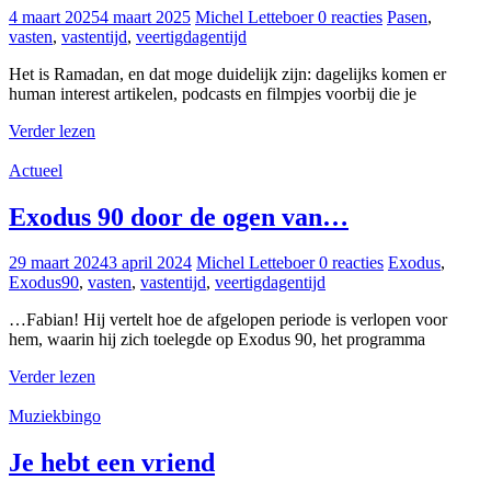
4 maart 2025
4 maart 2025
Michel Letteboer
0 reacties
Pasen
,
vasten
,
vastentijd
,
veertigdagentijd
Het is Ramadan, en dat moge duidelijk zijn: dagelijks komen er
human interest artikelen, podcasts en filmpjes voorbij die je
Verder lezen
Actueel
Exodus 90 door de ogen van…
29 maart 2024
3 april 2024
Michel Letteboer
0 reacties
Exodus
,
Exodus90
,
vasten
,
vastentijd
,
veertigdagentijd
…Fabian! Hij vertelt hoe de afgelopen periode is verlopen voor
hem, waarin hij zich toelegde op Exodus 90, het programma
Verder lezen
Muziekbingo
Je hebt een vriend