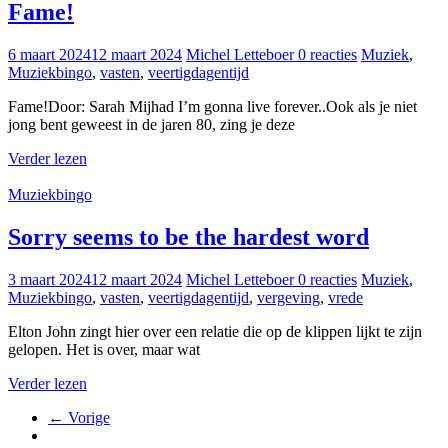
Fame!
6 maart 2024
12 maart 2024
Michel Letteboer
0 reacties
Muziek
,
Muziekbingo
,
vasten
,
veertigdagentijd
Fame!Door: Sarah Mijhad I’m gonna live forever..Ook als je niet
jong bent geweest in de jaren 80, zing je deze
Verder lezen
Muziekbingo
Sorry seems to be the hardest word
3 maart 2024
12 maart 2024
Michel Letteboer
0 reacties
Muziek
,
Muziekbingo
,
vasten
,
veertigdagentijd
,
vergeving
,
vrede
Elton John zingt hier over een relatie die op de klippen lijkt te zijn
gelopen. Het is over, maar wat
Verder lezen
← Vorige