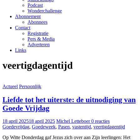
Podcast
Wonderchallenge
Abonnement
Abonnees
Contact
Registratie
Pers & Media
Adverteren
Links
veertigdagentijd
Actueel
Persoonlijk
Liefde tot het uiterste: de uitnodiging van
Goede Vrijdag
18 april 2025
18 april 2025
Michel Letteboer
0 reacties
Goedevrijdag
,
Goedeweek
,
Pasen
,
vastentijd
,
veertigdagentijd
Op Witte Donderdag gaf Jezus zich over aan Zijn leerlingen: Het