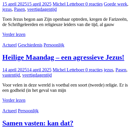
15 april 2025
15 april 2025
Michel Letteboer
0 reacties
Goede week
,
jezus
,
Pasen
,
veertigdagentijd
Toen Jezus begon aan Zijn openbaar optreden, kregen de Farizeeën,
de Schriftgeleerden en religieuze leiders van die tijd, al gauw
Verder lezen
Actueel
Geschiedenis
Persoonlijk
Heilige Maandag – een agressieve Jezus!
14 april 2025
14 april 2025
Michel Letteboer
0 reacties
jezus
,
Pasen
,
vastentijd
,
veertigdagentijd
Voor velen in deze wereld is voetbal een soort (tweede) religie. Er is
een godheid (in het geval van mijn
Verder lezen
Actueel
Persoonlijk
Samen vasten: kan dat?