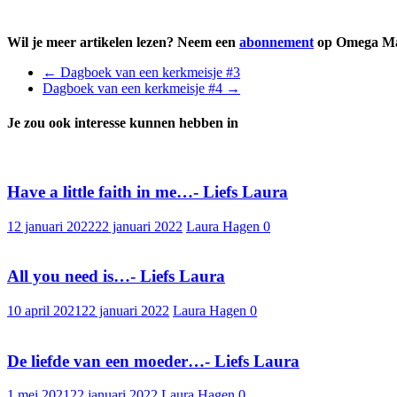
Wil je meer artikelen lezen? Neem een
abonnement
op Omega Mag
←
Dagboek van een kerkmeisje #3
Dagboek van een kerkmeisje #4
→
Je zou ook interesse kunnen hebben in
Have a little faith in me…- Liefs Laura
12 januari 2022
22 januari 2022
Laura Hagen
0
All you need is…- Liefs Laura
10 april 2021
22 januari 2022
Laura Hagen
0
De liefde van een moeder…- Liefs Laura
1 mei 2021
22 januari 2022
Laura Hagen
0