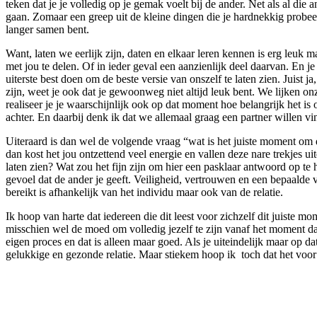
teken dat je je volledig op je gemak voelt bij de ander. Net als al die 
gaan. Zomaar een greep uit de kleine dingen die je hardnekkig probeert 
langer samen bent.
Want, laten we eerlijk zijn, daten en elkaar leren kennen is erg leuk
met jou te delen. Of in ieder geval een aanzienlijk deel daarvan. En j
uiterste best doen om de beste versie van onszelf te laten zien. Juist ja
zijn, weet je ook dat je gewoonweg niet altijd leuk bent. We lijken onze
realiseer je je waarschijnlijk ook op dat moment hoe belangrijk het is 
achter. En daarbij denk ik dat we allemaal graag een partner willen v
Uiteraard is dan wel de volgende vraag “wat is het juiste moment om d
dan kost het jou ontzettend veel energie en vallen deze nare trekjes
laten zien? Wat zou het fijn zijn om hier een pasklaar antwoord op te 
gevoel dat de ander je geeft. Veiligheid, vertrouwen en een bepaalde v
bereikt is afhankelijk van het individu maar ook van de relatie.
Ik hoop van harte dat iedereen die dit leest voor zichzelf dit juiste
misschien wel de moed om volledig jezelf te zijn vanaf het moment dat
eigen proces en dat is alleen maar goed. Als je uiteindelijk maar op d
gelukkige en gezonde relatie. Maar stiekem hoop ik toch dat het voor