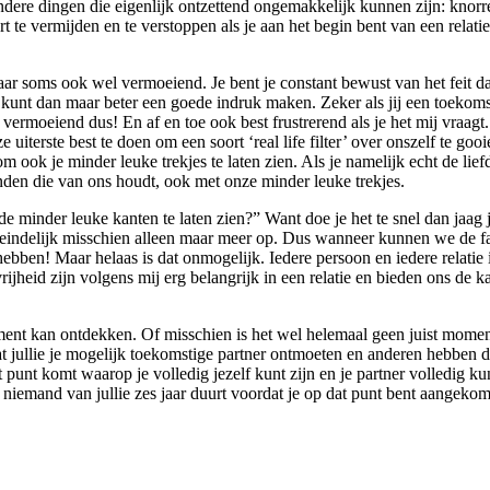
andere dingen die eigenlijk ontzettend ongemakkelijk kunnen zijn: knorren 
te vermijden en te verstoppen als je aan het begin bent van een relatie 
 maar soms ook wel vermoeiend. Je bent je constant bewust van het feit 
e kunt dan maar beter een goede indruk maken. Zeker als jij een toekoms
, vermoeiend dus! En af en toe ook best frustrerend als je het mij vraagt.
 uiterste best te doen om een soort ‘real life filter’ over onszelf te goo
om ook je minder leuke trekjes te laten zien. Als je namelijk echt de lie
inden die van ons houdt, ook met onze minder leuke trekjes.
e minder leuke kanten te laten zien?” Want doe je het te snel dan jaag 
 uiteindelijk misschien alleen maar meer op. Dus wanneer kunnen we de 
hebben! Maar helaas is dat onmogelijk. Iedere persoon en iedere relatie 
rijheid zijn volgens mij erg belangrijk in een relatie en bieden ons de
 moment kan ontdekken. Of misschien is het wel helemaal geen juist mom
 jullie je mogelijk toekomstige partner ontmoeten en anderen hebben daa
at punt komt waarop je volledig jezelf kunt zijn en je partner volledig k
 niemand van jullie zes jaar duurt voordat je op dat punt bent aangeko