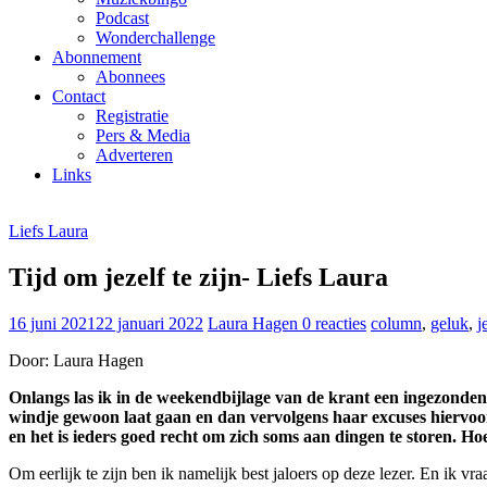
Podcast
Wonderchallenge
Abonnement
Abonnees
Contact
Registratie
Pers & Media
Adverteren
Links
Liefs Laura
Tijd om jezelf te zijn- Liefs Laura
16 juni 2021
22 januari 2022
Laura Hagen
0 reacties
column
,
geluk
,
j
Door: Laura Hagen
Onlangs las ik in de weekendbijlage van de krant een ingezonden l
windje gewoon laat gaan en dan vervolgens haar excuses hiervoor 
en het is ieders goed recht om zich soms aan dingen te storen. H
Om eerlijk te zijn ben ik namelijk best jaloers op deze lezer. En ik vra