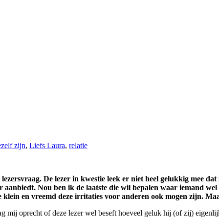
ezelf zijn
,
Liefs Laura
,
relatie
ezersvraag. De lezer in kwestie leek er niet heel gelukkig mee dat 
aanbiedt. Nou ben ik de laatste die wil bepalen waar iemand wel o
oe klein en vreemd deze irritaties voor anderen ook mogen zijn. M
ag mij oprecht of deze lezer wel beseft hoeveel geluk hij (of zij) eigenli