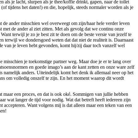
als je lacht, slurpen als je thee/koffie drinkt, gapen, naar de toilet
(of tijdens het daten!) en die, hopelijk, steeds normaler worden als je
dat de ander misschien wel overweegt om zijn/haar hele verder leven
t met de ander al ziet zitten. Met als gevolg dat we continu onze
 Want terwijl je zo je best zit te doen om de beste versie van jezelf te
ien terwijl we dondersgoed weten dat dat niet de realiteit is. Daarnaast
fde van je leven hebt gevonden, komt hij/zij daar toch vanzelf wel
je misschien je toekomstige partner weg. Maar doe je er te lang over
fatsoensnormen en goede imago’s aan de kant zetten en onze ware zelf
is namelijk anders. Uiteindelijk komt het denk ik allemaal neer op het
 kans om volledig onszelf te zijn. En het moment waarop dit wordt
ent maar een proces, en dat is ook oké. Sommigen van jullie hebben
r wat langer de tijd voor nodig. Wat dat betreft heeft iedereen zijn
unt accepteren. Want volgens mij is dat alleen maar een teken van een
men!