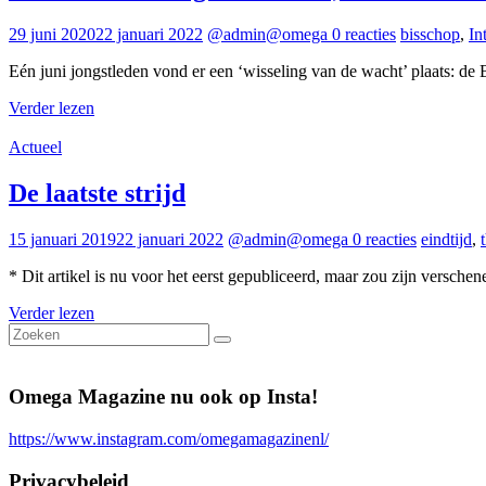
29 juni 2020
22 januari 2022
@admin@omega
0 reacties
bisschop
,
In
Eén juni jongstleden vond er een ‘wisseling van de wacht’ plaats: 
Verder lezen
Actueel
De laatste strijd
15 januari 2019
22 januari 2022
@admin@omega
0 reacties
eindtijd
,
* Dit artikel is nu voor het eerst gepubliceerd, maar zou zijn versch
Verder lezen
Omega Magazine nu ook op Insta!
https://www.instagram.com/omegamagazinenl/
Privacybeleid