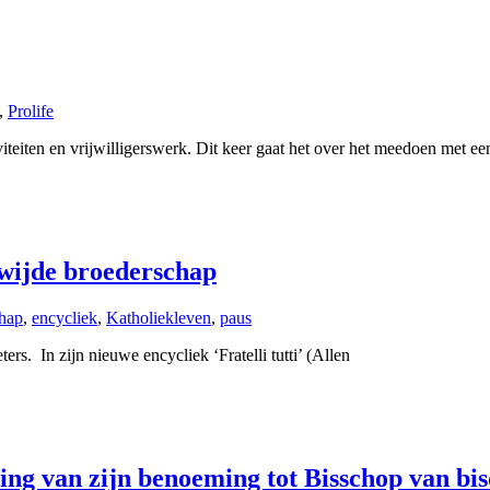
,
Prolife
teiten en vrijwilligerswerk. Dit keer gaat het over het meedoen met ee
dwijde broederschap
hap
,
encycliek
,
Katholiekleven
,
paus
rs. In zijn nieuwe encycliek ‘Fratelli tutti’ (Allen
iding van zijn benoeming tot Bisschop van