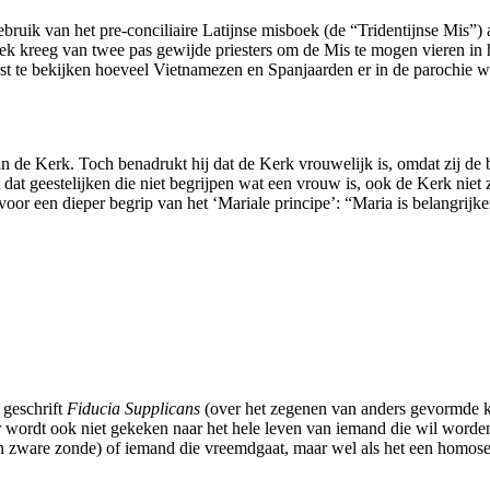
gebruik van het pre-conciliaire Latijnse misboek (de “Tridentijnse Mis”)
zoek kreeg van twee pas gewijde priesters om de Mis te mogen vieren in h
rst te bekijken hoeveel Vietnamezen en Spanjaarden er in de parochie wa
in de Kerk. Toch benadrukt hij dat de Kerk vrouwelijk is, omdat zij de 
 dat geestelijken die niet begrijpen wat een vrouw is, ook de Kerk ni
l voor een dieper begrip van het ‘Mariale principe’: “Maria is belangrijk
 geschrift
Fiducia Supplicans
(over het zegenen van anders gevormde ko
. Er wordt ook niet gekeken naar het hele leven van iemand die wil word
en zware zonde) of iemand die vreemdgaat, maar wel als het een homos