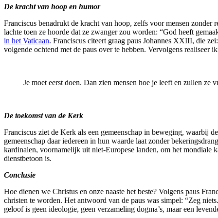
De kracht van hoop en humor
Franciscus benadrukt de kracht van hoop, zelfs voor mensen zonder re
lachte toen ze hoorde dat ze zwanger zou worden: “God heeft gemaakt
in het Vaticaan
. Franciscus citeert graag paus Johannes XXIII, die ze
volgende ochtend met de paus over te hebben. Vervolgens realiseer ik
Je moet eerst doen. Dan zien mensen hoe je leeft en zullen ze 
De toekomst van de Kerk
Franciscus ziet de Kerk als een gemeenschap in beweging, waarbij de 
gemeenschap daar iedereen in hun waarde laat zonder bekeringsdran
kardinalen, voornamelijk uit niet-Europese landen, om het mondiale kar
dienstbetoon is.
Conclusie
Hoe dienen we Christus en onze naaste het beste? Volgens paus Francis
christen te worden. Het antwoord van de paus was simpel: “Zeg niets. 
geloof is geen ideologie, geen verzameling dogma’s, maar een levende e