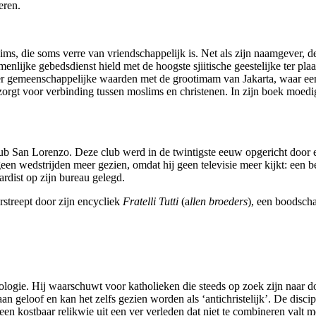
eren.
ms, die soms verre van vriendschappelijk is. Net als zijn naamgever, de 
enlijke gebedsdienst hield met de hoogste sjiitische geestelijke ter pla
ver gemeenschappelijke waarden met de grootimam van Jakarta, waar e
k zorgt voor verbinding tussen moslims en christenen. In zijn boek moed
club San Lorenzo. Deze club werd in de twintigste eeuw opgericht door e
een wedstrijden meer gezien, omdat hij geen televisie meer kijkt: een b
ardist op zijn bureau gelegd.
rstreept door zijn encycliek
Fratelli Tutti
(a
llen broeders
), een boodsch
ologie. Hij waarschuwt voor katholieken die steeds op zoek zijn naar d
k aan geloof en kan het zelfs gezien worden als ‘antichristelijk’. De di
een kostbaar relikwie uit een ver verleden dat niet te combineren valt