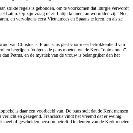
 aan strikte regels is gebonden, om te voorkomen dat liturgie verwordt
et Latijn. Op zijn vraag of zij Latijn kennen, antwoordden zij: “Nee,
ren, en vervolgens eerst Vietnamees en Spaans te leren, en als ze
bruid van Christus is. Franciscus pleit voor meer betrokkenheid van
et zullen begrijpen. Volgens de paus moeten we de Kerk “ontmannen”.
er dan Petrus, en de mystiek van de vrouw is belangrijker dan het
ppels) is daar een voorbeeld van. De paus stelt dat de Kerk mensen
en verlicht en gezegend. Franciscus vindt het vreemd dat er weinig
eksueel of gescheiden persoon betreft. De deuren van de Kerk moeten