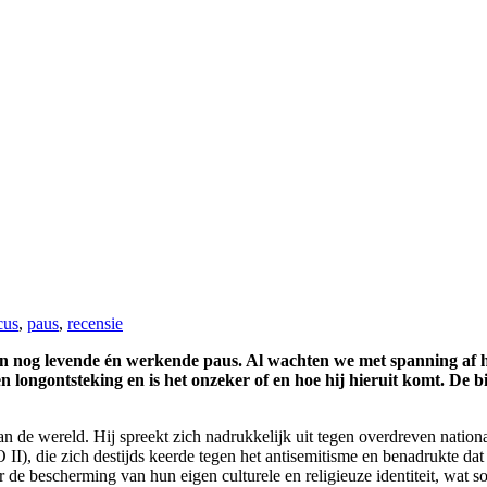
cus
,
paus
,
recensie
een nog levende én werkende paus. Al wachten we met spanning af h
longontsteking en is het onzeker of en hoe hij hieruit komt. De bio
van de wereld. Hij spreekt zich nadrukkelijk uit tegen overdreven natio
O II), die zich destijds keerde tegen het antisemitisme en benadrukte da
de bescherming van hun eigen culturele en religieuze identiteit, wat som