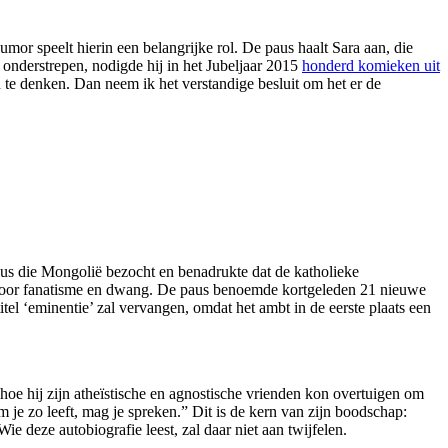
or speelt hierin een belangrijke rol. De paus haalt Sara aan, die
onderstrepen, nodigde hij in het Jubeljaar 2015
honderd komieken uit
n te denken. Dan neem ik het verstandige besluit om het er de
aus die Mongolië bezocht en benadrukte dat de katholieke
 door fanatisme en dwang. De paus benoemde kortgeleden 21 nieuwe
itel ‘eminentie’ zal vervangen, omdat het ambt in de eerste plaats een
hoe hij zijn atheïstische en agnostische vrienden kon overtuigen om
 je zo leeft, mag je spreken.” Dit is de kern van zijn boodschap:
e deze autobiografie leest, zal daar niet aan twijfelen.