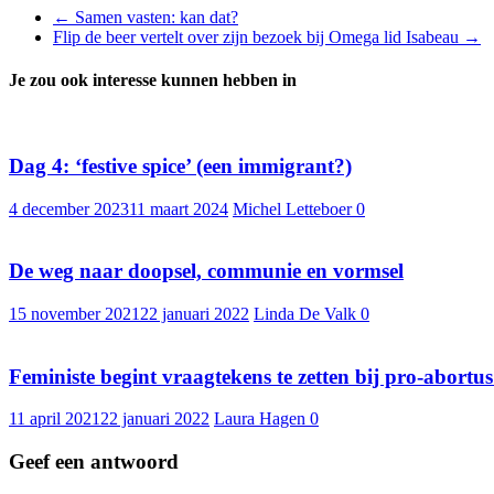
←
Samen vasten: kan dat?
Flip de beer vertelt over zijn bezoek bij Omega lid Isabeau
→
Je zou ook interesse kunnen hebben in
Dag 4: ‘festive spice’ (een immigrant?)
4 december 2023
11 maart 2024
Michel Letteboer
0
De weg naar doopsel, communie en vormsel
15 november 2021
22 januari 2022
Linda De Valk
0
Feministe begint vraagtekens te zetten bij pro-abortu
11 april 2021
22 januari 2022
Laura Hagen
0
Geef een antwoord