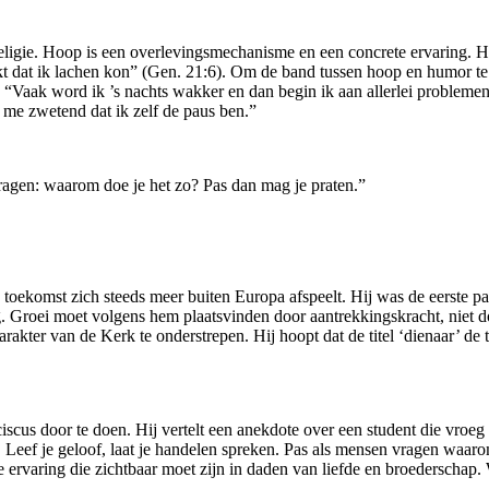
ligie. Hoop is een overlevingsmechanisme en een concrete ervaring. Hum
 dat ik lachen kon” (Gen. 21:6). Om de band tussen hoop en humor te 
i: “Vaak word ik ’s nachts wakker en dan begin ik aan allerlei probleme
 me zwetend dat ik zelf de paus ben.”
vragen: waarom doe je het zo? Pas dan mag je praten.”
toekomst zich steeds meer buiten Europa afspeelt. Hij was de eerste p
g. Groei moet volgens hem plaatsvinden door aantrekkingskracht, niet
akter van de Kerk te onderstrepen. Hij hoopt dat de titel ‘dienaar’ de t
cus door te doen. Hij vertelt een anekdote over een student die vroeg 
Leef je geloof, laat je handelen spreken. Pas als mensen vragen waarom
rvaring die zichtbaar moet zijn in daden van liefde en broederschap. Wi