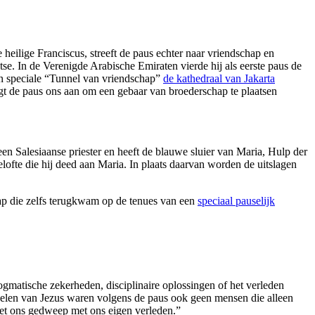
heilige Franciscus, streeft de paus echter naar vriendschap en
atse. In de Verenigde Arabische Emiraten vierde hij als eerste paus de
en speciale “Tunnel van vriendschap”
de kathedraal van Jakarta
igt de paus ons aan om een gebaar van broederschap te plaatsen
en Salesiaanse priester en heeft de blauwe sluier van Maria, Hulp der
elofte die hij deed aan Maria. In plaats daarvan worden de uitslagen
ap die zelfs terugkwam op de tenues van een
speciaal pauselijk
ogmatische zekerheden, disciplinaire oplossingen of het verleden
scipelen van Jezus waren volgens de paus ook geen mensen die alleen
 met ons gedweep met ons eigen verleden.”