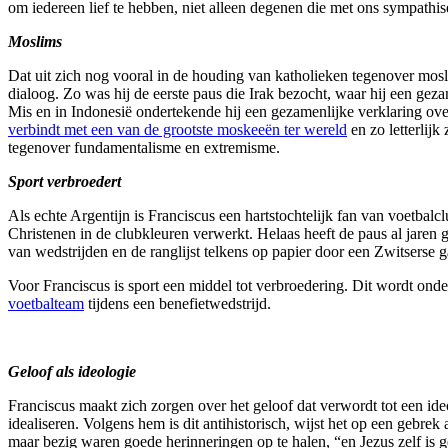
om iedereen lief te hebben, niet alleen degenen die met ons sympathis
Moslims
Dat uit zich nog vooral in de houding van katholieken tegenover mosli
dialoog. Zo was hij de eerste paus die Irak bezocht, waar hij een gezam
Mis en in Indonesië ondertekende hij een gezamenlijke verklaring o
verbindt met een van de grootste moskeeën ter wereld
en zo letterlij
tegenover fundamentalisme en extremisme.
Sport verbroedert
Als echte Argentijn is Franciscus een hartstochtelijk fan van voetbal
Christenen in de clubkleuren verwerkt. Helaas heeft de paus al jaren g
van wedstrijden en de ranglijst telkens op papier door een Zwitserse g
Voor Franciscus is sport een middel tot verbroedering. Dit wordt onde
voetbalteam
tijdens een benefietwedstrijd.
Geloof als ideologie
Franciscus maakt zich zorgen over het geloof dat verwordt tot een ide
idealiseren. Volgens hem is dit antihistorisch, wijst het op een gebre
maar bezig waren goede herinneringen op te halen, “en Jezus zelf is g