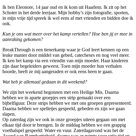
Ik ben Eleonore, 14 jaar oud en ik kom uit Haarlem. Ik zit op het
Schoter in het derde leerjaar. Mijn hobby’s zijn fotografie, sporten,
in mijn vrije tijd spreek ik wel eens af met vrienden en bidden doe ik
ook.
Kun je ons wat meer over het kamp vertellen? Hoe ben jij er mee in
aanraking gekomen?
BreakThrough is een tienerkamp waar je God leert kennen op een
leuke manier door middel van gebed, catecheses en nog veel meer.
Ik ken het kamp via een vriendin van mijn moeder. Haar kinderen
zijn daar begeleiders geweest. Toen mijn moeder hun verhalen
hoorde, heeft ze mij aangeraden er ook eens heen te gaan.
Wat heb je allemaal gedaan in dit weekend?
We zijn het weekend begonnen met een Heilige Mis. Daarna
hebben we in aparte groepjes een strip gemaakt over een
bijbelfiguur. Deze strips hebben we met ons groepen gepresenteerd.
Daarna hebben we spelletjes gespeeld, gebeden en zijn we gaan
slapen.
Op zaterdag zijn we ook in onze groepjes uiteen gegaan om met
elkaar tijd door te brengen. In de middag hebben we een grappig
voetbalspel gespeeld: Water en vuur. Zaterdagavond was het de
Avond van Barmhartigheid, daarna was er ruimte voor vrije tijd en