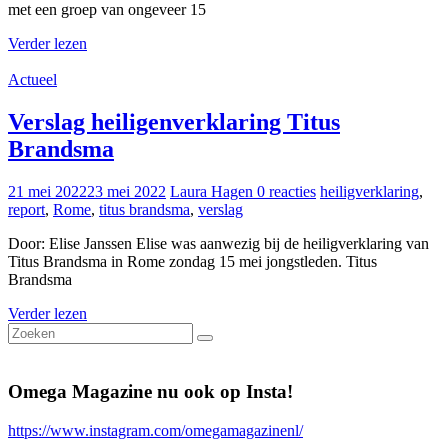
met een groep van ongeveer 15
Verder lezen
Actueel
Verslag heiligenverklaring Titus
Brandsma
21 mei 2022
23 mei 2022
Laura Hagen
0 reacties
heiligverklaring
,
report
,
Rome
,
titus brandsma
,
verslag
Door: Elise Janssen Elise was aanwezig bij de heiligverklaring van
Titus Brandsma in Rome zondag 15 mei jongstleden. Titus
Brandsma
Verder lezen
Omega Magazine nu ook op Insta!
https://www.instagram.com/omegamagazinenl/