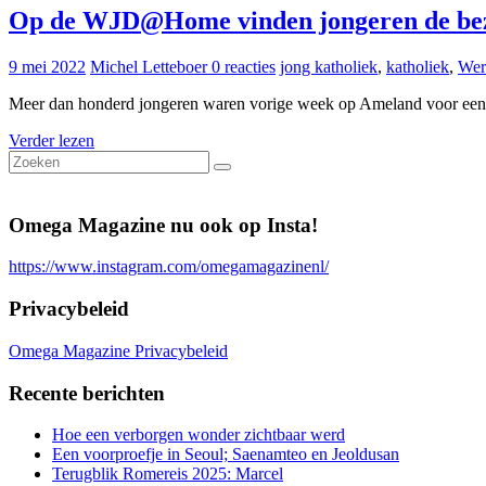
Op de WJD@Home vinden jongeren de bezie
9 mei 2022
Michel Letteboer
0 reacties
jong katholiek
,
katholiek
,
Wer
Meer dan honderd jongeren waren vorige week op Ameland voor ee
Verder lezen
Omega Magazine nu ook op Insta!
https://www.instagram.com/omegamagazinenl/
Privacybeleid
Omega Magazine Privacybeleid
Recente berichten
Hoe een verborgen wonder zichtbaar werd
Een voorproefje in Seoul; Saenamteo en Jeoldusan
Terugblik Romereis 2025: Marcel