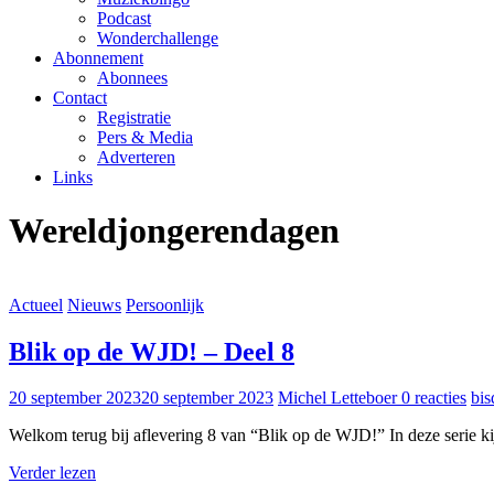
Podcast
Wonderchallenge
Abonnement
Abonnees
Contact
Registratie
Pers & Media
Adverteren
Links
Wereldjongerendagen
Actueel
Nieuws
Persoonlijk
Blik op de WJD! – Deel 8
20 september 2023
20 september 2023
Michel Letteboer
0 reacties
bi
Welkom terug bij aflevering 8 van “Blik op de WJD!” In deze serie k
Verder lezen