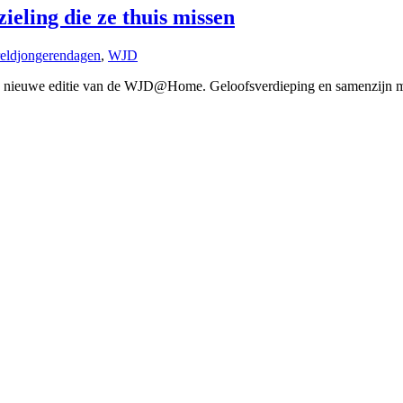
ling die ze thuis missen
eldjongerendagen
,
WJD
n nieuwe editie van de WJD@Home. Geloofsverdieping en samenzijn 