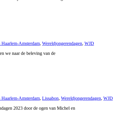
m Haarlem-Amsterdam
,
Wereldjongerendagen
,
WJD
ken we naar de beleving van de
m Haarlem-Amsterdam
,
Lissabon
,
Wereldjongerendagen
,
WJD
endagen 2023 door de ogen van Michel en