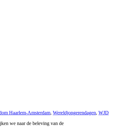
sdom Haarlem-Amsterdam
,
Wereldjongerendagen
,
WJD
ijken we naar de beleving van de