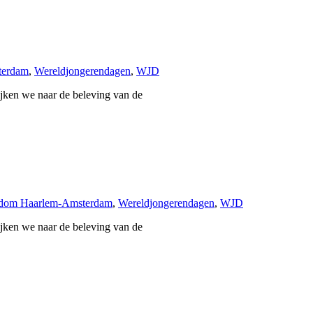
terdam
,
Wereldjongerendagen
,
WJD
ijken we naar de beleving van de
sdom Haarlem-Amsterdam
,
Wereldjongerendagen
,
WJD
ijken we naar de beleving van de