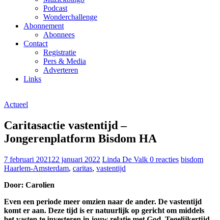
Podcast
Wonderchallenge
Abonnement
Abonnees
Contact
Registratie
Pers & Media
Adverteren
Links
Actueel
Caritasactie vastentijd –
Jongerenplatform Bisdom HA
7 februari 2021
22 januari 2022
Linda De Valk
0 reacties
bisdom
Haarlem-Amsterdam
,
caritas
,
vastentijd
Door: Carolien
Even een periode meer omzien naar de ander. De vastentijd
komt er aan. Deze tijd is er natuurlijk op gericht om middels
het vasten te investeren in jouw relatie met God. Tegelijkertijd