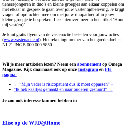
tieners/jongeren in duo’s en kleine groepjes aan elkaar koppelen om
met elkaar in gesprek te gaan over jouw vastentijdbeleving. Je krijgt
vragen of opdrachten mee om met jouw duopartner of in jouw
kleine groepje te bespreken. Lees hierover meer in het artikel ‘Houd
mij vast(en)’.
Je kunt gratis flyers van de vastenactie bestellen voor jouw acties
(
www.vastenactie.nl
). Het rekeningnummer van het goede doel is:
NL21 INGB 000 000 5850
Wil je meer artikelen lezen? Neem een
abonnement
op Omega
Magazine. Kijk daarnaast ook op onze
Instagram
en
FB-
pagina
←
“Mijn vader is risicopatiënt dus ik moet oppassen” –
“Ik heb kaartjes gemaakt en naar ouderen gestuurd”
→
Je zou ook interesse kunnen hebben in
Elise op de WJD@Home