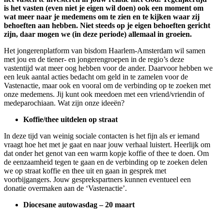
is het vasten (even niet je eigen wil doen) ook een moment om
wat meer naar je medemens om te zien en te kijken waar zij
behoeften aan hebben. Niet steeds op je eigen behoeften gericht
zijn, daar mogen we (in deze periode) allemaal in groeien.
Het jongerenplatform van bisdom Haarlem-Amsterdam wil samen
met jou en de tiener- en jongerengroepen in de regio’s deze
vastentijd wat meer oog hebben voor de ander. Daarvoor hebben we
een leuk aantal acties bedacht om geld in te zamelen voor de
Vastenactie, maar ook en vooral om de verbinding op te zoeken met
onze medemens. Jij kunt ook meedoen met een vriend/vriendin of
medeparochiaan. Wat zijn onze ideeën?
Koffie/thee uitdelen op straat
In deze tijd van weinig sociale contacten is het fijn als er iemand
vraagt hoe het met je gaat en naar jouw verhaal luistert. Heerlijk om
dat onder het genot van een warm kopje koffie of thee te doen. Om
de eenzaamheid tegen te gaan en de verbinding op te zoeken delen
we op straat koffie en thee uit en gaan in gesprek met
voorbijgangers. Jouw gesprekspartners kunnen eventueel een
donatie overmaken aan de ‘Vastenactie’.
Diocesane autowasdag – 20 maart