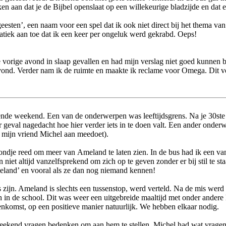
en aan dat je de Bijbel openslaat op een willekeurige bladzijde en dat e
geesten’, een naam voor een spel dat ik ook niet direct bij het thema va
anatiek aan toe dat ik een keer per ongeluk werd gekrabd. Oeps!
orige avond in slaap gevallen en had mijn verslag niet goed kunnen bi
avond. Verder nam ik de ruimte en maakte ik reclame voor Omega. Dit v
rende weekend. Een van de onderwerpen was leeftijdsgrens. Na je 30ste
r geval nagedacht hoe hier verder iets in te doen valt. Een ander onde
 mijn vriend Michel aan meedoet).
dje reed om meer van Ameland te laten zien. In de bus had ik een van 
 niet altijd vanzelfsprekend om zich op te geven zonder er bij stil te s
Ameland’ en vooral als ze dan nog niemand kennen!
is zijn. Ameland is slechts een tussenstop, werd verteld. Na de mis we
in de school. Dit was weer een uitgebreide maaltijd met onder andere
enkomst, op een positieve manier natuurlijk. We hebben elkaar nodig.
 weekend vragen bedenken om aan hem te stellen. Michel had wat vrage