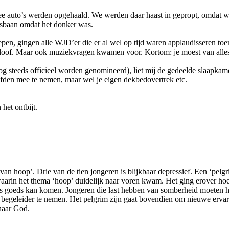
auto’s werden opgehaald. We werden daar haast in gepropt, omdat we 
busbaan omdat het donker was.
pen, gingen alle WJD’er die er al wel op tijd waren applaudisseren 
eloof. Maar ook muziekvragen kwamen voor. Kortom: je moest van alles
og steeds officieel worden genomineerd), liet mij de gedeelde slaapka
efden mee te nemen, maar wel je eigen dekbedovertrek etc.
 het ontbijt.
van hoop’. Drie van de tien jongeren is blijkbaar depressief. Een ‘pelg
arin het thema ‘hoop’ duidelijk naar voren kwam. Het ging erover hoe
 iets goeds kan komen. Jongeren die last hebben van somberheid moeten
ijk begeleider te nemen. Het pelgrim zijn gaat bovendien om nieuwe er
n naar God.