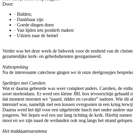
Door:
· Bidden;
· Dankbaar zijn
· Goede dingen doen
· Van lijden iets positiefs maken
· Uitzien naar de hemel
Verder was het deze week de bidweek voor de eenheid van de christe
gezamenlijke kerk- en gebedsdiensten georganiseerd.
Nabespreking
Na de interessante catechese gingen we in onze deelgroepjes besprek
Spelletjes met Carolien
Wat er daarna gebeurde was weer compleet anders. Carolien, de ent
soort stoelendans. Er werd een kleine JBL box tevoorschijn gehaald
dat moment moesten we “paard, ridder en cavalier” nadoen. Wie dit als
intensief was, namelijk met een kussen overgooien in een kring terwijl
Daarna werd het tijd voor een uitgebreide lunch met onder andere sta
jongeren. We liepen wel een uur lang richting de kerk. Hierbij namen
mooi en we zijn naast de weilanden ook nog langs het strand gelope
Het middagprogramma