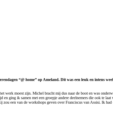
ngerendagen “@ home” op Amela
nd. Dit was een leuk en intens w
 het werk moest zijn. Michel bracht mij dus naar de boot en was onder
ijd en ging ik samen met een groepje andere deelnemers die ook te laat 
Zij zou een van de workshops geven over Franciscus van Assisi. Ik had