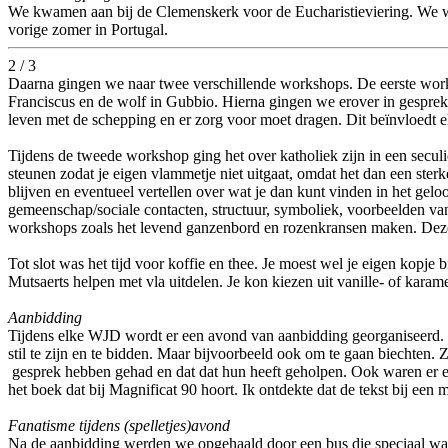
We kwamen aan bij de Clemenskerk voor de Eucharistieviering. We w
vorige zomer in Portugal.
2 / 3
Daarna gingen we naar twee verschillende workshops. De eerste works
Franciscus en de wolf in Gubbio. Hierna gingen we erover in gesprek 
leven met de schepping en er zorg voor moet dragen. Dit beïnvloedt e
Tijdens de tweede workshop ging het over katholiek zijn in een secul
steunen zodat je eigen vlammetje niet uitgaat, omdat het dan een ster
blijven en eventueel vertellen over wat je dan kunt vinden in het gelo
gemeenschap/sociale contacten, structuur, symboliek, voorbeelden va
workshops zoals het levend ganzenbord en rozenkransen maken. Deze
Tot slot was het tijd voor koffie en thee. Je moest wel je eigen kopj
Mutsaerts helpen met vla uitdelen. Je kon kiezen uit vanille- of kara
Aanbidding
Tijdens elke WJD wordt er een avond van aanbidding georganiseerd. 
stil te zijn en te bidden. Maar bijvoorbeeld ook om te gaan biechten.
gesprek hebben gehad en dat dat hun heeft geholpen. Ook waren er een
het boek dat bij Magnificat 90 hoort. Ik ontdekte dat de tekst bij ee
Fanatisme tijdens (spelletjes)avond
Na de aanbidding werden we opgehaald door een bus die speciaal was g