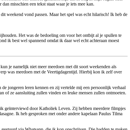
r dan misschien een tekst staat waar je iets mee kan.
n dit weekend vond passen. Maar het spel was echt hilarisch! Ik heb de
jhouden. Het was de bedoeling om voor het ontbijt al je spullen te
ond ik best wel spannend omdat ik daar wel echt achteraan moest
 kun je namelijk niet meer meedoen met dit soort weekenden als
rwerp was meedoen met de Veertigdagentijd. Hierbij kon ik zelf over
de jongeren leren kennen en zij vertelde mij een persoonlijk verhaal
taan of ze aansluiting zullen vinden en leuke mensen zullen ontmoeten.
rd ik geïnterviewd door Katholiek Leven. Zij hebben meerdere filmpjes
 lasagne. Ik heb gesproken met onder andere kapelaan Paulus Tilma
n gestuurd via Whatsapp, die ik kon opschrijven. Die hadden te maken