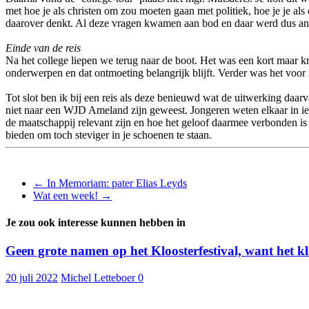
met hoe je als christen om zou moeten gaan met politiek, hoe je je als
daarover denkt. Al deze vragen kwamen aan bod en daar werd dus 
Einde van de reis
Na het college liepen we terug naar de boot. Het was een kort maar k
onderwerpen en dat ontmoeting belangrijk blijft. Verder was het voor
Tot slot ben ik bij een reis als deze benieuwd wat de uitwerking daar
niet naar een WJD Ameland zijn geweest. Jongeren weten elkaar in ied
de maatschappij relevant zijn en hoe het geloof daarmee verbonden is 
bieden om toch steviger in je schoenen te staan.
←
In Memoriam: pater Elias Leyds
Wat een week!
→
Je zou ook interesse kunnen hebben in
Geen grote namen op het Kloosterfestival, want het kl
20 juli 2022
Michel Letteboer
0