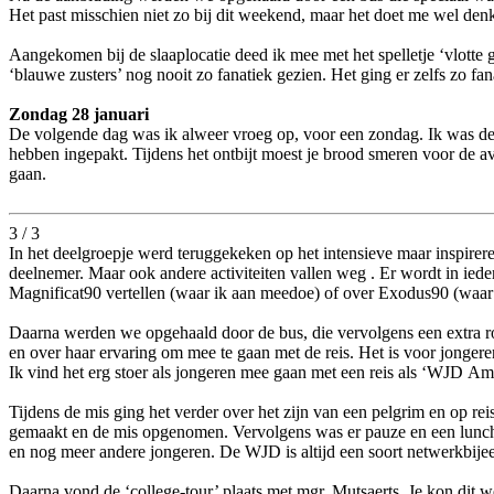
Het past misschien niet zo bij dit weekend, maar het doet me wel denk
Aangekomen bij de slaaplocatie deed ik mee met het spelletje ‘vlotte 
‘blauwe zusters’ nog nooit zo fanatiek gezien. Het ging er zelfs zo f
Zondag 28 januari
De volgende dag was ik alweer vroeg op, voor een zondag. Ik was de v
hebben ingepakt. Tijdens het ontbijt moest je brood smeren voor de 
gaan.
3 / 3
In het deelgroepje werd teruggekeken op het intensieve maar inspire
deelnemer. Maar ook andere activiteiten vallen weg . Er wordt in iede
Magnificat90 vertellen (waar ik aan meedoe) of over Exodus90 (waar
Daarna werden we opgehaald door de bus, die vervolgens een extra ron
en over haar ervaring om mee te gaan met de reis. Het is voor jongeren
Ik vind het erg stoer als jongeren mee gaan met een reis als ‘WJD 
Tijdens de mis ging het verder over het zijn van een pelgrim en op re
gemaakt en de mis opgenomen. Vervolgens was er pauze en een lunch 
en nog meer andere jongeren. De WJD is altijd een soort netwerkbije
Daarna vond de ‘college-tour’ plaats met mgr. Mutsaerts. Je kon dit