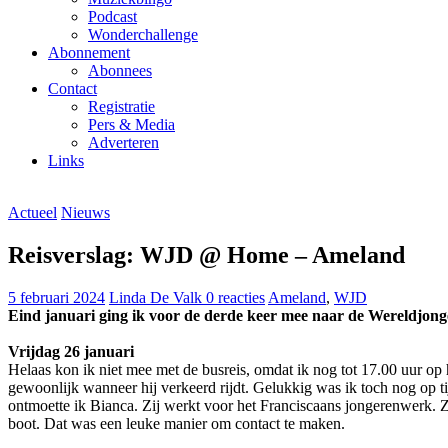
Podcast
Wonderchallenge
Abonnement
Abonnees
Contact
Registratie
Pers & Media
Adverteren
Links
Actueel
Nieuws
Reisverslag: WJD @ Home – Ameland
5 februari 2024
Linda De Valk
0 reacties
Ameland
,
WJD
Eind
januari gin
g ik voor de derde keer mee naar de Wereldjo
Vrijdag 26 januari
Helaas kon ik niet mee met de busreis, omdat ik nog tot 17.00 uur op
gewoonlijk wanneer hij verkeerd rijdt. Gelukkig was ik toch nog op t
ontmoette ik Bianca. Zij werkt voor het Franciscaans jongerenwerk. 
boot. Dat was een leuke manier om contact te maken.