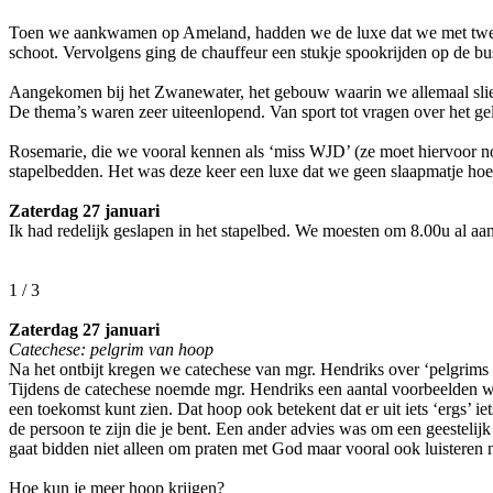
Toen we aankwamen op Ameland, hadden we de luxe dat we met twee 
schoot. Vervolgens ging de chauffeur een stukje spookrijden op de 
Aangekomen bij het Zwanewater, het gebouw waarin we allemaal slie
De thema’s waren zeer uiteenlopend. Van sport tot vragen over het g
Rosemarie, die we vooral kennen als ‘miss WJD’ (ze moet hiervoor n
stapelbedden. Het was deze keer een luxe dat we geen slaapmatje ho
Zaterdag 27 januari
Ik had redelijk geslapen in het stapelbed. We moesten om 8.00u al aan
1 / 3
Zaterdag 27 januari
Catechese: pelgrim van hoop
Na het ontbijt kregen we catechese van mgr. Hendriks over ‘pelgrims 
Tijdens de catechese noemde mgr. Hendriks een aantal voorbeelden wa
een toekomst kunt zien. Dat hoop ook betekent dat er uit iets ‘ergs’
de persoon te zijn die je bent. Een ander advies was om een geestel
gaat bidden niet alleen om praten met God maar vooral ook luistere
Hoe kun je meer hoop krijgen?