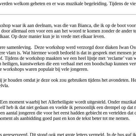
erden welkom geheten en er was muzikale begeleiding. Tijdens de vie
hop waar ik aan deelnam, was die van Bianca, die ik op de boot voor he
door allemaal een voor een aan het woord te komen zonder de ander te 
lkaar. Op deze manier kun je in vrede met elkaar leven.
iere samenleving. Deze workshop werd verzorgd door diaken Iwan Ossewe
kere vlam is. Wat hiermee wordt bedoeld is dat in gesprek met mensen je 
of. Tijdens de workshop maakten we een heel lijstje met ‘reclame’ van wa
n heiligen, kunstwerken die een verhaal met een boodschap kunnen ver
 workshops waren populair bij vele jongeren.
e bij je houden omdat je deze ook zou gebruiken tijdens het avondeten. 
melvla.
Een moment waarbij het Allerheiligste wordt uitgesteld. Onder muzika
 Zelf heb ik dat niet gedaan en voelde ik persoonlijk een drempel op da
 aantal jongeren die voor het eerst hadden gebiecht en vertelden dat d
n moment als aanbidding goed past en kon de tekst beter tot me nemen.
ereserveerd. Dit stond ook met grote letters vermeld. In de bus gaf ik