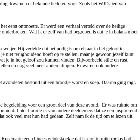
ring kwamen er bekende liederen voor. Zoals het WJD-lied van
t eerst ontmoette. Er werd een verhaal verteld over de heilige
onderbreken. Wat ik er zelf van had begrepen is dat je in balans moet
ijer. Hij vertelde dat het nodig is om elkaar in het geloof te
je niet terughoudend hoeft op te stellen, maar je gewoon jezelf kunt
t je in het geloof zou kunnen vinden. Bijvoorbeeld stilte en rust,
tellen en nog veel meer andere dingen. Er waren ook andere
Het avondeten bestond uit een broodje worst en soep. Daarna ging mgr.
le begeleiding voor een groot deel van deze avond. Er was ruimte om
t moment. Later hoorde ik van andere deelnemers dat ze een inspirerend
at ook veel met hun had gedaan. Zelf nam ik de tijd om te lezen uit
 Rosemarie een chinees gelukskoekje dat ik nog in mijn rugtas had.