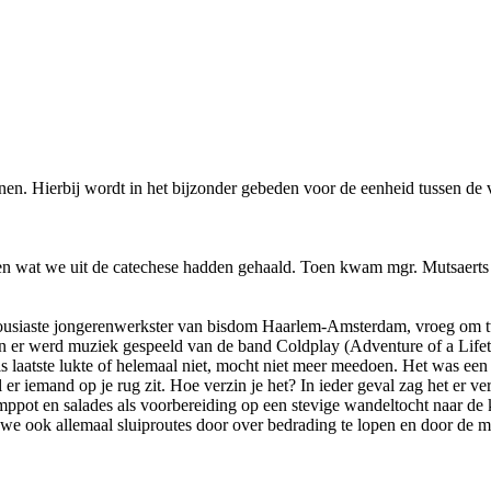
nen. Hierbij wordt in het bijzonder gebeden voor de eenheid tussen de
en wat we uit de catechese hadden gehaald. Toen kwam mgr. Mutsaerts e
housiaste jongerenwerkster van bisdom Haarlem-Amsterdam, vroeg om tw
 en er werd muziek gespeeld van de band Coldplay (Adventure of a Life
 laatste lukte of helemaal niet, mocht niet meer meedoen. Het was een h
 er iemand op je rug zit. Hoe verzin je het? In ieder geval zag het er v
mppot en salades als voorbereiding op een stevige wandeltocht naar de
 we ook allemaal sluiproutes door over bedrading te lopen en door de 
n.