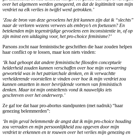
over het algemeen werden genegeerd, en dat de legitimiteit van mijn
verdriet na elk verlies in twijfel werd getrokken.’
‘Zou de bron van deze gevoelens het feit kunnen zijn dat ik “slechts”
naar de verloren wezens verwees als embryo’s en foetussen? En
betekenden mijn tegenstrijdige gevoelens een inconsistentie in, of op
zijn minst een uitdaging voor, het pro-choice feminisme?’
Parsons zocht naar feministische geschriften die haar zouden helpen
haar conflict op te lossen, maar kon niets vinden:
‘Ik had gehoopt dat andere feministische filosofen conceptuele
helderheid zouden kunnen verschaffen over hoe mijn verwarring
geworteld was in het patriarchale denken, en ik verwachtte
verhelderende voorstellen te vinden over hoe ik mijn verdriet zou
kunnen omzetten in meer bevrijdende vormen van feministisch
denken. Maar tot mijn ontsteltenis vond ik nauwelijks iets
geschreven over het onderwerp.’
Ze gaf toe dat haar pro-abortus standpunten (met nadruk) “haar
genezing belemmerden”:
‘In mijn geval belemmerde de angst dat ik mijn pro-choice houding
zou verraden en mijn persoonlijkheid zou opgeven door mijn
verdriet te erkennen en te rouwen over het verlies mijn genezing en