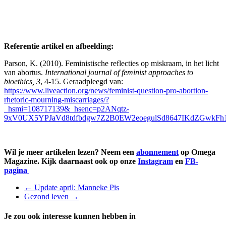
Referentie artikel en afbeelding:
Parson, K. (2010). Feministische reflecties op miskraam, in het licht
van abortus.
International journal of feminist approaches to
bioethics, 3
, 4-15. Geraadpleegd van:
https://www.liveaction.org/news/feminist-question-pro-abortion-
rhetoric-mourning-miscarriages/?
_hsmi=108717139&_hsenc=p2ANqtz-
9xV0UX5YPJaVd8tdfbdgw7Z2B0EW2eoegulSd8647IKdZGwkFh15
Wil je meer artikelen lezen? Neem een
abonnement
op Omega
Magazine. Kijk daarnaast ook op onze
Instagram
en
FB-
pagina
←
Update april: Manneke Pis
Gezond leven
→
Je zou ook interesse kunnen hebben in