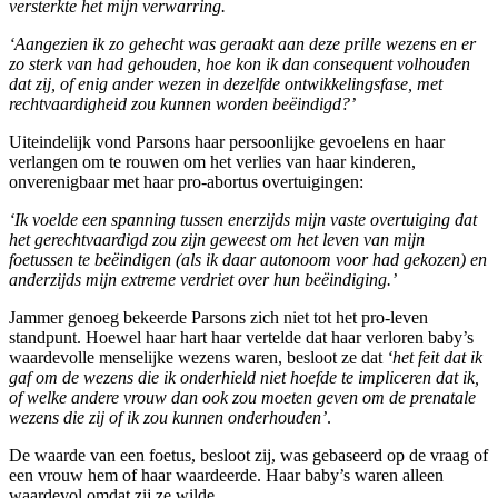
versterkte het mijn verwarring.
‘Aangezien ik zo gehecht was geraakt aan deze prille wezens en er
zo sterk van had gehouden, hoe kon ik dan consequent volhouden
dat zij, of enig ander wezen in dezelfde ontwikkelingsfase, met
rechtvaardigheid zou kunnen worden beëindigd?’
Uiteindelijk vond Parsons haar persoonlijke gevoelens en haar
verlangen om te rouwen om het verlies van haar kinderen,
onverenigbaar met haar pro-abortus overtuigingen:
‘Ik voelde een spanning tussen enerzijds mijn vaste overtuiging dat
het gerechtvaardigd zou zijn geweest om het leven van mijn
foetussen te beëindigen (als ik daar autonoom voor had gekozen) en
anderzijds mijn extreme verdriet over hun beëindiging.’
Jammer genoeg bekeerde Parsons zich niet tot het pro-leven
standpunt. Hoewel haar hart haar vertelde dat haar verloren baby’s
waardevolle menselijke wezens waren, besloot ze dat
‘het feit dat ik
gaf om de wezens die ik onderhield niet hoefde te impliceren dat ik,
of welke andere vrouw dan ook zou moeten geven om de prenatale
wezens die zij of ik zou kunnen onderhouden’
.
De waarde van een foetus, besloot zij, was gebaseerd op de vraag of
een vrouw hem of haar waardeerde. Haar baby’s waren alleen
waardevol omdat zij ze wilde.