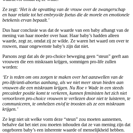
Ze zegt:
‘Het is de opvatting van de vrouw over de zwangerschap
en haar relatie tot het embryo/de foetus die de morele en emotionele
betekenis ervan bepaalt.’
Dus haar conclusie was dat de waarde van een baby afhangt van de
mening van haar moeder over haar. Haar baby’s hadden alleen
waarde, zegt ze, omdat zij ze wilde. Ze waren het waard om over te
rouwen, maar ongewenste baby’s zijn dat niet.
Parsons zegt dat als de pro-choice beweging geen “steun” geeft aan
vrouwen die een miskraam krijgen, sommigen pro-life zullen
worden:
‘Er is reden om ons zorgen te maken over het aanzwellen van de
pro-life/anti-abortus aanhang, als we niet meer steun bieden aan
vrouwen die een miskraam krijgen. Nu Roe v Wade in een steeds
precairder positie komt te verkeren, kunnen feministen het zich niet
veroorloven pro-choice vrouwen te verliezen door niet te luisteren, te
communiceren, te omhelzen en/of te troosten als ze een miskraam
krijgen.’
Ze legt niet uit welke vorm deze “steun” zou moeten aannemen,
behalve dat het niet zou moeten inhouden dat ze van mening zijn dat
ongeboren baby’s een inherente waarde of menselijkheid hebben.