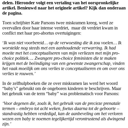
delen. Hieronder volgt een vertaling van het oorspronkelijke
artikel. Benieuwd naar het originele artikel? Kijk dan onderaan
de pagina.
Toen schrijfster Kate Parsons twee miskramen kreeg, werd ze
overvallen door haar intense verdriet, maar dit verdriet kwam in
conflict met haar pro-abortus overtuigingen:
‘
Ik was niet voorbereid… op de verwoesting die ik zou voelen… Ik
worstelde nog steeds met een aanhoudende verwarring. Ik had
moeite met het conceptualiseren van mijn verliezen met mijn pro-
choice politiek…. Zwangere pro-choice feministen die te maken
krijgen met de beëindiging van een gewenste zwangerschap, vinden
het vaak moeilijk om ons verlies te conceptualiseren en om over ons
verlies te rouwen.’
In de zelfhulpboeken die ze over miskramen las werd het woord
“baby’s” gebruikt om de ongeboren kinderen te beschrijven. Maar
het gebruik van de term “baby” was problematisch voor Parsons:
‘Voor degenen die, zoals ik, het gebruik van de precieze prenatale
termen – embryo tot acht weken, foetus daarna tot de geboorte –
standvastig hebben verdedigd, kan de aanbeveling om het verloren
wezen een baby te noemen tegelijkertijd verontrustend als dwingend
zijn.’