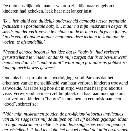
De ontmenselijkende manier waarop zij altijd naar ongeboren
kinderen had gekeken, leek haar niet langer juist:
‘Ik… heb altijd een duidelijk onderscheid gemaakt tussen prenatale
foetussen en postnatale baby’s… maar na mijn miskramen begon ik
steeds minder vertrouwen te hebben in de termen embryo en foetus.
Op de een of andere manier begonnen deze termen te koud aan te
voelen, te afstandelijk.’
‘Vreemd genoeg begon ik het idee dat ik “baby’s” had verloren
geruststellend te vinden, ondanks mijn zorgen dat ik onbewust werd
beïnvloed door de “andere kant” waar mijn pro-abortus politiek zo
lang op gericht was geweest.’
Ondanks haar pro-abortus overtuiging, vond Parsons dat het
erkennen van de menselijkheid van haar verloren kinderen troostend
aanvoelde. Maar ze zag hoe dit in strijd was met haar pro-abortus
visie. Verwijzend naar een zelfhulpboek dat haar aanmoedigde om
haar verloren kinderen “baby’s” te noemen en een miskraam een
“dood”, schreef ze:
‘Vóór mijn miskramen zouden de pro-life/anti-abortus implicaties
van zulke suggesties mij de stuipen op het lijf hebben gejaagd. Maar
na mijn miskramen voelde iets van deze suggesties vreemd genoeg
geruststellend. Ik had tenslotte het gevoel gehad dat mijn ervaringen