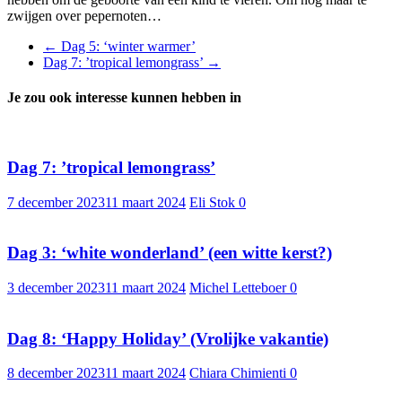
zwijgen over pepernoten…
←
Dag 5: ‘winter warmer’
Dag 7: ’tropical lemongrass’
→
Je zou ook interesse kunnen hebben in
Dag 7: ’tropical lemongrass’
7 december 2023
11 maart 2024
Eli Stok
0
Dag 3: ‘white wonderland’ (een witte kerst?)
3 december 2023
11 maart 2024
Michel Letteboer
0
Dag 8: ‘Happy Holiday’ (Vrolijke vakantie)
8 december 2023
11 maart 2024
Chiara Chimienti
0