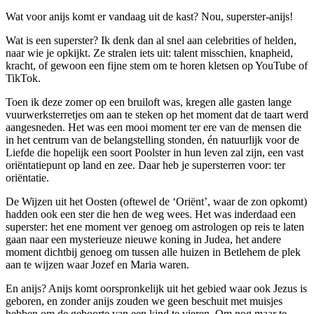
Wat voor anijs komt er vandaag uit de kast? Nou, superster-anijs!
Wat is een superster? Ik denk dan al snel aan celebrities of helden,
naar wie je opkijkt. Ze stralen iets uit: talent misschien, knapheid,
kracht, of gewoon een fijne stem om te horen kletsen op YouTube of
TikTok.
Toen ik deze zomer op een bruiloft was, kregen alle gasten lange
vuurwerksterretjes om aan te steken op het moment dat de taart werd
aangesneden. Het was een mooi moment ter ere van de mensen die
in het centrum van de belangstelling stonden, én natuurlijk voor de
Liefde die hopelijk een soort Poolster in hun leven zal zijn, een vast
oriëntatiepunt op land en zee. Daar heb je supersterren voor: ter
oriëntatie.
De Wijzen uit het Oosten (oftewel de ‘Oriënt’, waar de zon opkomt)
hadden ook een ster die hen de weg wees. Het was inderdaad een
superster: het ene moment ver genoeg om astrologen op reis te laten
gaan naar een mysterieuze nieuwe koning in Judea, het andere
moment dichtbij genoeg om tussen alle huizen in Betlehem de plek
aan te wijzen waar Jozef en Maria waren.
En anijs? Anijs komt oorspronkelijk uit het gebied waar ook Jezus is
geboren, en zonder anijs zouden we geen beschuit met muisjes
hebben om de geboorte van een kind te vieren. Om nog maar te