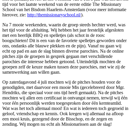
tijd voor het laatste weekend van de eerste editie The Missionary
School van het Bisdom Haarlem-Amsterdam (voor meer informatie
hierover, zie:
http://themissionaryschool.nl/
).
Na 7 mooie weekenden, waarin de groep steeds hechter werd, was
het tijd voor de afsluiting. Wij hebben het jaar feestelijk afgesloten
met een heerlijk BBQ en spelletjes (als schot in de roos:
boogschieten! Dit is een van de favoriete spelletjes geworden onder
ons, ondanks alle blauwe plekken en de pijn). Vanaf nu gaan wij
echt op pad en aan de slag binnen diverse parochies. Na de online
pitches zijn de groepen in gesprek gegaan met verschillende
parochies die interesse hebben getoond. Uiteindelijk mochten de
groepen zelf de keuze maken tussen deze parochies, met wie zij de
samenwerking aan willen gaan.
Op zaterdagavond 4 juli mochten wij de pitches houden voor de
genodigden, met daarvoor een mooie Mis (gecelebreerd door Mgr.
Hendriks, die speciaal voor ons tijd heeft gemaakt). Na de pitches
mochten wij allen een certificaat in ontvangst nemen, terwijl wij één
voor één persoonlijk werden toegesproken door één kernteamlid.
Wat was het toch allemaal mooi! En wat is iedereen toch gegroeid in
geloof, vriendschap en kennis. Ook kregen wij allemaal na afloop
een mooi kruis, gezegend door de Bisschop, en de zegen en
zending. Wij mogen nu echt als Missionarissen aan de slag!