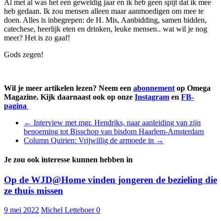
Al met al was het een geweldig jaar en ik heb geen spijt dat ik mee
heb gedaan. Ik zou mensen alleen maar aanmoedigen om mee te
doen. Alles is inbegrepen: de H. Mis, Aanbidding, samen bidden,
catechese, heerlijk eten en drinken, leuke mensen.. wat wil je nog
meer? Het is zo gaaf!
Gods zegen!
Wil je meer artikelen lezen? Neem een
abonnement
op Omega
Magazine. Kijk daarnaast ook op onze
Instagram
en
FB-
pagina
←
Interview met mgr. Hendriks, naar aanleiding van zijn
benoeming tot Bisschop van bisdom Haarlem-Amsterdam
Column Quirien: Vrijwillig de armoede in
→
Je zou ook interesse kunnen hebben in
Op de WJD@Home vinden jongeren de bezieling die
ze thuis missen
9 mei 2022
Michel Letteboer
0