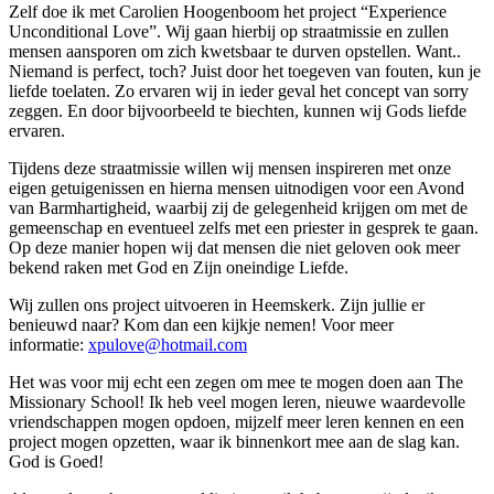
Zelf doe ik met Carolien Hoogenboom het project “Experience
Unconditional Love”. Wij gaan hierbij op straatmissie en zullen
mensen aansporen om zich kwetsbaar te durven opstellen. Want..
Niemand is perfect, toch? Juist door het toegeven van fouten, kun je
liefde toelaten. Zo ervaren wij in ieder geval het concept van sorry
zeggen. En door bijvoorbeeld te biechten, kunnen wij Gods liefde
ervaren.
Tijdens deze straatmissie willen wij mensen inspireren met onze
eigen getuigenissen en hierna mensen uitnodigen voor een Avond
van Barmhartigheid, waarbij zij de gelegenheid krijgen om met de
gemeenschap en eventueel zelfs met een priester in gesprek te gaan.
Op deze manier hopen wij dat mensen die niet geloven ook meer
bekend raken met God en Zijn oneindige Liefde.
Wij zullen ons project uitvoeren in Heemskerk. Zijn jullie er
benieuwd naar? Kom dan een kijkje nemen! Voor meer
informatie:
xpulove@hotmail.com
Het was voor mij echt een zegen om mee te mogen doen aan The
Missionary School! Ik heb veel mogen leren, nieuwe waardevolle
vriendschappen mogen opdoen, mijzelf meer leren kennen en een
project mogen opzetten, waar ik binnenkort mee aan de slag kan.
God is Goed!