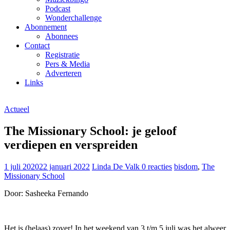
Podcast
Wonderchallenge
Abonnement
Abonnees
Contact
Registratie
Pers & Media
Adverteren
Links
Actueel
The Missionary School: je geloof
verdiepen en verspreiden
1 juli 2020
22 januari 2022
Linda De Valk
0 reacties
bisdom
,
The
Missionary School
Door: Sasheeka Fernando
Het is (helaas) zover! In het weekend van 3 t/m 5 juli was het alweer